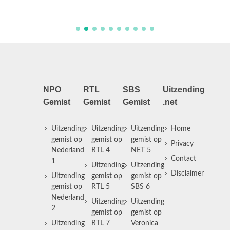
in Euro
NPO
RTL
SBS
Uitzending
Gemist
Gemist
Gemist
.net
Uitzending
Uitzending
Uitzending
Home
gemist op
gemist op
gemist op
Privacy
Nederland
RTL 4
NET 5
Contact
1
Uitzending
Uitzending
Disclaimer
Uitzending
gemist op
gemist op
gemist op
RTL 5
SBS 6
Nederland
Uitzending
Uitzending
2
gemist op
gemist op
Uitzending
RTL 7
Veronica