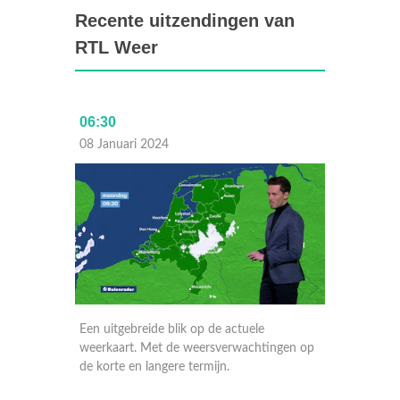
Recente uitzendingen van
RTL Weer
06:30
Laat
08 Januari 2024
07 Janu
Een uitgebreide blik op de actuele
Een uitg
ngen op
weerkaart. Met de weersverwachtingen op
weerkaa
de korte en langere termijn.
de korte