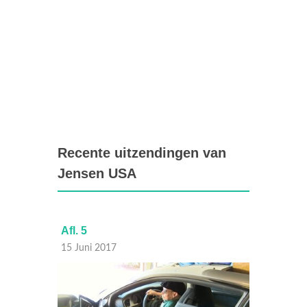
Recente uitzendingen van
Jensen USA
Afl. 5
Afl. 4
15 Juni 2017
08 Juni