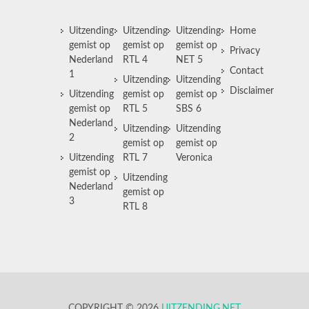
Uitzending
Uitzending
Uitzending
Home
gemist op
gemist op
gemist op
Privacy
Nederland
RTL 4
NET 5
Contact
1
Uitzending
Uitzending
Disclaimer
Uitzending
gemist op
gemist op
gemist op
RTL 5
SBS 6
Nederland
Uitzending
Uitzending
2
gemist op
gemist op
Uitzending
RTL 7
Veronica
gemist op
Uitzending
Nederland
gemist op
3
RTL 8
COPYRIGHT © 2026
UITZENDING.NET