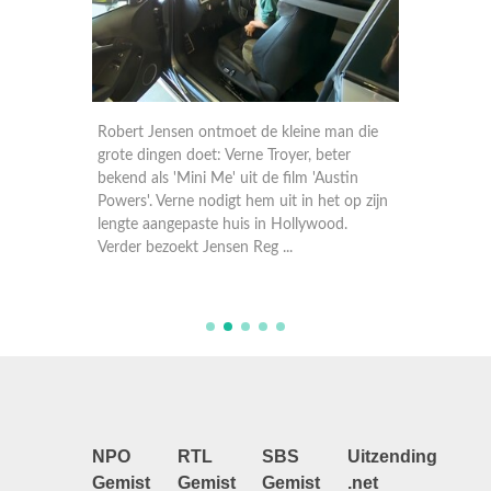
 met
Robert Jensen ontmoet de kleine man die
Jensen 
d,
grote dingen doet: Verne Troyer, beter
de were
bekend als 'Mini Me' uit de film 'Austin
wat hem
Powers'. Verne nodigt hem uit in het op zijn
seks ma
nds ze
lengte aangepaste huis in Hollywood.
genieten
...
Verder bezoekt Jensen Reg ...
zich ve
NPO
RTL
SBS
Uitzending
Gemist
Gemist
Gemist
.net