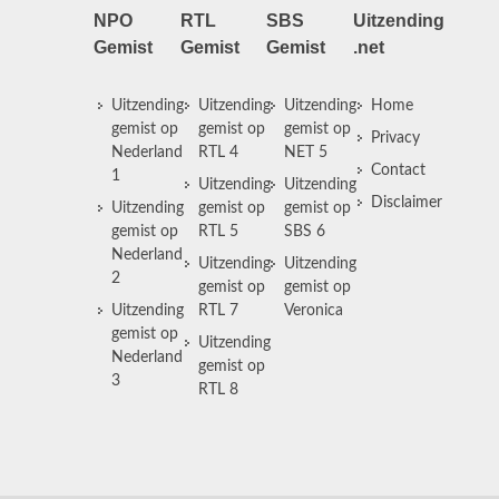
NPO
RTL
SBS
Uitzending
Gemist
Gemist
Gemist
.net
Uitzending
Uitzending
Uitzending
Home
gemist op
gemist op
gemist op
Privacy
Nederland
RTL 4
NET 5
Contact
1
Uitzending
Uitzending
Disclaimer
Uitzending
gemist op
gemist op
gemist op
RTL 5
SBS 6
Nederland
Uitzending
Uitzending
2
gemist op
gemist op
Uitzending
RTL 7
Veronica
gemist op
Uitzending
Nederland
gemist op
3
RTL 8