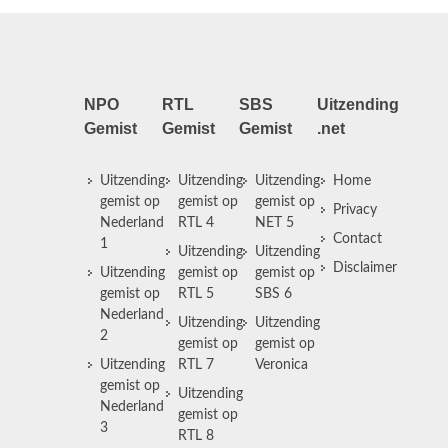
NPO
RTL
SBS
Uitzending
Gemist
Gemist
Gemist
.net
Uitzending
Uitzending
Uitzending
Home
gemist op
gemist op
gemist op
Privacy
Nederland
RTL 4
NET 5
Contact
1
Uitzending
Uitzending
Disclaimer
Uitzending
gemist op
gemist op
gemist op
RTL 5
SBS 6
Nederland
Uitzending
Uitzending
2
gemist op
gemist op
Uitzending
RTL 7
Veronica
gemist op
Uitzending
Nederland
gemist op
3
RTL 8