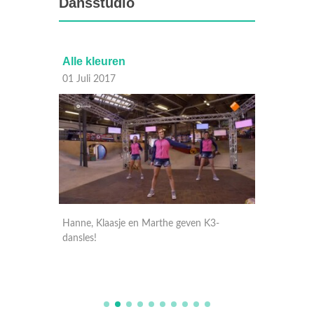
Dansstudio
Alle kleuren
Ieder
01 Juli 2017
30 Juni
-
Hanne, Klaasje en Marthe geven K3-
Hanne, 
dansles!
uit in 
de magi