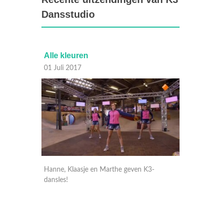
Dansstudio
Alle kleuren
10.000
01 Juli 2017
01 Juli
-
Hanne, Klaasje en Marthe geven K3-
Hanne, 
dansles!
dansles