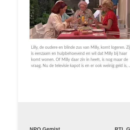
in van de
Lilly, de oudere en blinde zus van Milly, komt logeren. Zi
oet
is eenzaam en hulpbehoevend en wil dat Milly bij haar
en
komt wonen. Of Milly daar zin in heeft, is nog maar de
vraag. Nu de televisie kapot is en er ook weinig geld is, .
NPO Gemist
RTL G