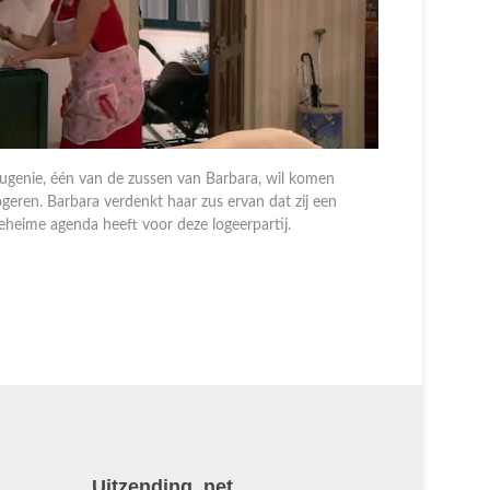
ugenie, één van de zussen van Barbara, wil komen
ogeren. Barbara verdenkt haar zus ervan dat zij een
De eerste 
eheime agenda heeft voor deze logeerpartij.
opzoeken e
heeft grot
een klaverj
weddenscha
Uitzending .net