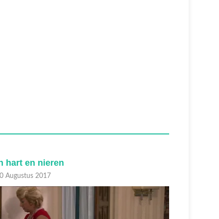
n hart en nieren
De wed
0 Augustus 2017
13 August