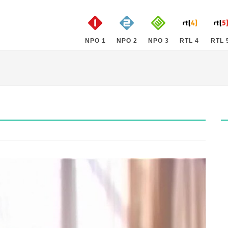
NPO 1
NPO 2
NPO 3
RTL 4
RTL 