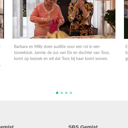
j
Barbara en Milly doen auditie voor een rol in een
E
toneelstuk. Jannie, de zus van Els en dochter van Toos,
l
komt op bezoek en wil dat Toos bij haar komt wonen.
g
..
emist
SBS Gemist