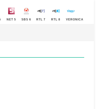
5
NET 5
SBS 6
RTL 7
RTL 8
VERONICA