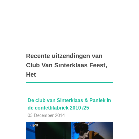
Recente uitzendingen van
Club Van Sinterklaas Feest,
Het
niek in
De club van Sinterklaas & Paniek in
De clu
de confettifabriek 2010 /25
de con
05 December 2014
04 Dec