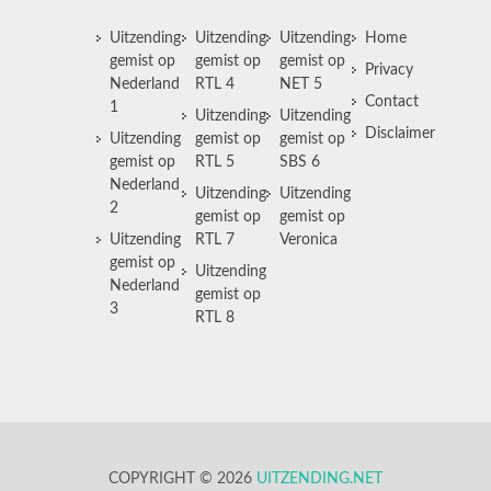
Uitzending
Uitzending
Uitzending
Home
gemist op
gemist op
gemist op
Privacy
Nederland
RTL 4
NET 5
Contact
1
Uitzending
Uitzending
Disclaimer
Uitzending
gemist op
gemist op
gemist op
RTL 5
SBS 6
Nederland
Uitzending
Uitzending
2
gemist op
gemist op
Uitzending
RTL 7
Veronica
gemist op
Uitzending
Nederland
gemist op
3
RTL 8
COPYRIGHT © 2026
UITZENDING.NET