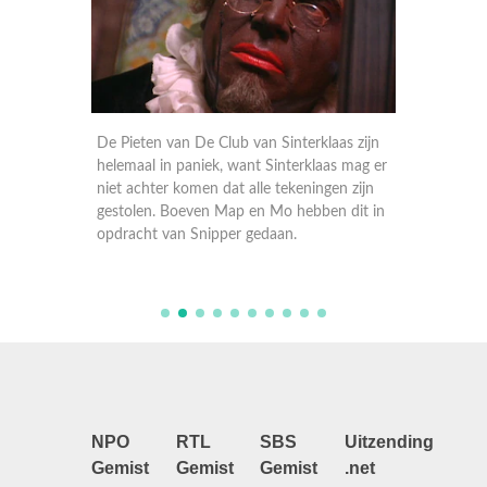
as zijn
De Pieten van De Club van Sinterklaas zijn
De Piet
s mag er
helemaal in paniek, want Sinterklaas mag er
helemaa
n zijn
niet achter komen dat alle tekeningen zijn
niet ach
 dit in
gestolen. Boeven Map en Mo hebben dit in
gestole
opdracht van Snipper gedaan.
opdrach
NPO
RTL
SBS
Uitzending
Gemist
Gemist
Gemist
.net