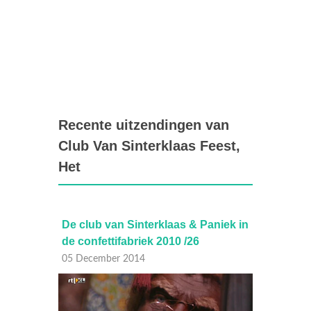
Recente uitzendingen van
Club Van Sinterklaas Feest,
Het
niek in
De club van Sinterklaas & Paniek in
De clu
de confettifabriek 2010 /26
de con
05 December 2014
05 Dec