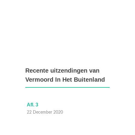
Recente uitzendingen van
Vermoord In Het Buitenland
Afl. 3
Afl. 5
22 December 2020
15 Dec