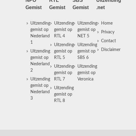
NPO
RTL
SBS
Uitzending
Gemist
Gemist
Gemist
.net
Uitzending
Uitzending
Uitzending
Home
gemist op
gemist op
gemist op
Privacy
Nederland
RTL 4
NET 5
Contact
1
Uitzending
Uitzending
Disclaimer
Uitzending
gemist op
gemist op
gemist op
RTL 5
SBS 6
Nederland
Uitzending
Uitzending
2
gemist op
gemist op
Uitzending
RTL 7
Veronica
gemist op
Uitzending
Nederland
gemist op
3
RTL 8