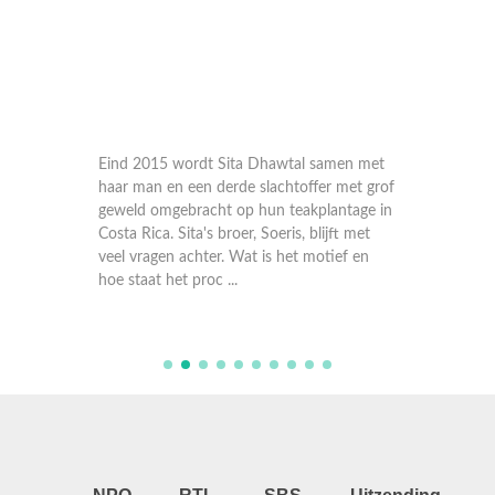
e Robin
Eind 2015 wordt Sita Dhawtal samen met
Dirk va
stad
haar man en een derde slachtoffer met grof
wonen s
ijdt hij
geweld omgebracht op hun teakplantage in
jaar lat
er loopt
Costa Rica. Sita's broer, Soeris, blijft met
leven ge
ns
veel vragen achter. Wat is het motief en
geweten
hoe staat het proc ...
achterha