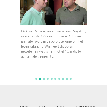
e Robin
Dirk van Antwerpen en zijn vrouw, Suyatmi,
De 24-j
stad
wonen sinds 1992 in Indonesië. Achttien
Meijer u
ijdt hij
jaar later worden zij op brute wijze om het
en drie 
er loopt
leven gebracht. Wie heeft dit op zijn
haar doc
ns
geweten en wat is het motief? Om dit te
februar
achterhalen, reizen J ...
doodges