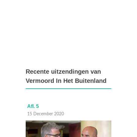
Recente uitzendingen van
Vermoord In Het Buitenland
Afl. 5
Afl. 2
15 December 2020
01 Dec