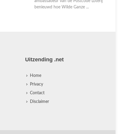
enieuwd hoe Wilde Ganze ...
Natuurmonu
zo'n 10.000
Uitzending .net
Home
Privacy
Contact
Disclaimer