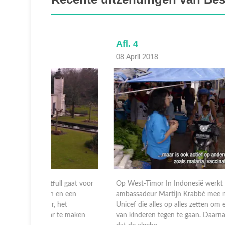
Afl. 4
08 April 2018
 gaat voor
Op West-Timor In Indonesië werkt Postcode Loterij-
n een
ambassadeur Martijn Krabbé mee met de mensen van
et
Unicef die alles op alles zetten om ernstige ondervoedi
te maken
van kinderen tegen te gaan. Daarnaast zorgen ze ervoo