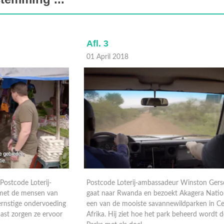
Afl. 3
A
01 April 2018
2
Postcode Loterij-ambassadeur Winston Gerschtanowitz
N
gaat naar Rwanda en bezoekt Akagera National Park,
L
ng
een van de mooiste savannewildparken in Centraal-
p
r
Afrika. Hij ziet hoe het park beheerd wordt door African
a