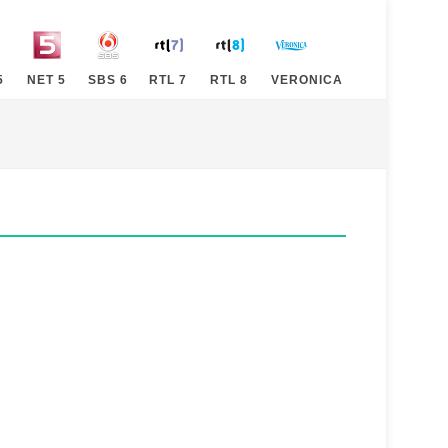
5
NET 5
SBS 6
RTL 7
RTL 8
VERONICA