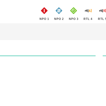
NPO 1
NPO 2
NPO 3
RTL 4
RTL 