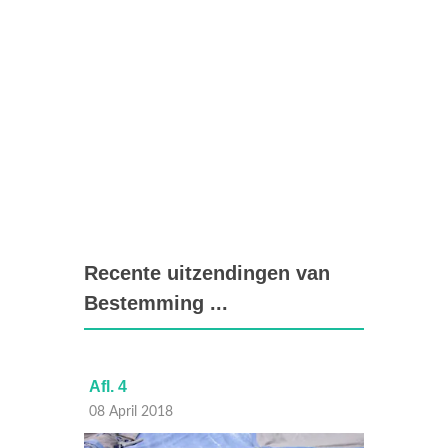
Recente uitzendingen van
Bestemming ...
Afl. 4
Afl. 3
08 April 2018
01 Apri