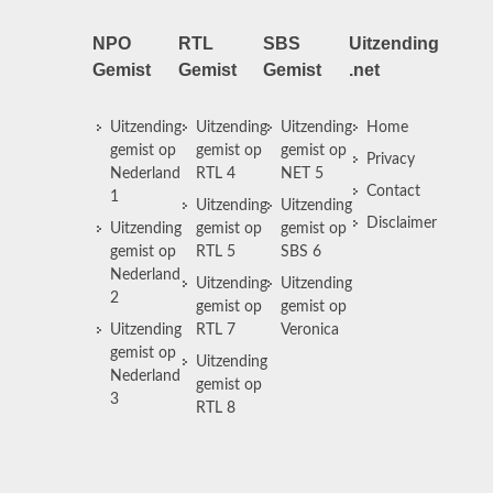
NPO
RTL
SBS
Uitzending
Gemist
Gemist
Gemist
.net
Uitzending
Uitzending
Uitzending
Home
gemist op
gemist op
gemist op
Privacy
Nederland
RTL 4
NET 5
Contact
1
Uitzending
Uitzending
Disclaimer
Uitzending
gemist op
gemist op
gemist op
RTL 5
SBS 6
Nederland
Uitzending
Uitzending
2
gemist op
gemist op
Uitzending
RTL 7
Veronica
gemist op
Uitzending
Nederland
gemist op
3
RTL 8