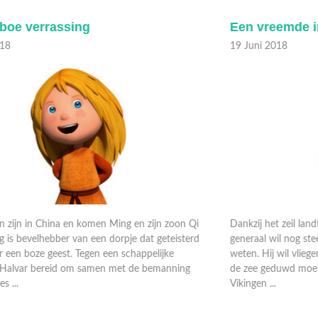
Een vreemde in een vreemd land, deel 2
E
19 Juni 2018
1
i
Dankzij het zeil landt de drakkar veilig op de grond. De
H
d
generaal wil nog steeds het geheim van de Vikingen
o
weten. Hij wil vliegen! Halvar besluit dat de drakkar naar
w
de zee geduwd moet worden. De generaal probeert de
V
Vikingen ...
m