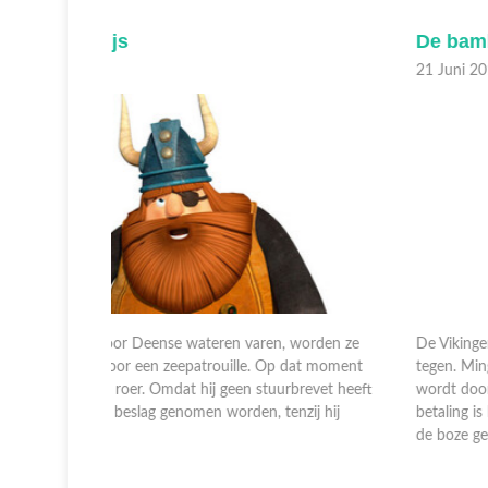
De bamboe verrassing
21 Juni 2018
worden ze
De Vikingen zijn in China en komen Ming en zijn zoon Q
at moment
tegen. Ming is bevelhebber van een dorpje dat geteister
revet heeft
wordt door een boze geest. Tegen een schappelijke
ij hij
betaling is Halvar bereid om samen met de bemanning
de boze gees ...