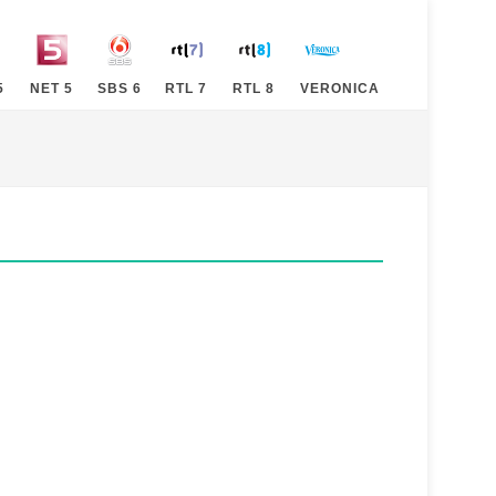
5
NET 5
SBS 6
RTL 7
RTL 8
VERONICA