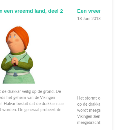
en vreemde in een vreemd land, deel 1
Onrust 
8 Juni 2018
15 Juni 2
et stormt op zee. Een zwerm eenden zoekt beschutting
p de drakkar. Er steekt een tornado op, de drakkar
De vrouwen
ordt meegevoerd. De drakkar landt op een berg. De
werken en
ikingen zien een draak, schrikken. Door toedoen van de
Daarom bes
eegebrachte e ...
ze het hui
verkennings