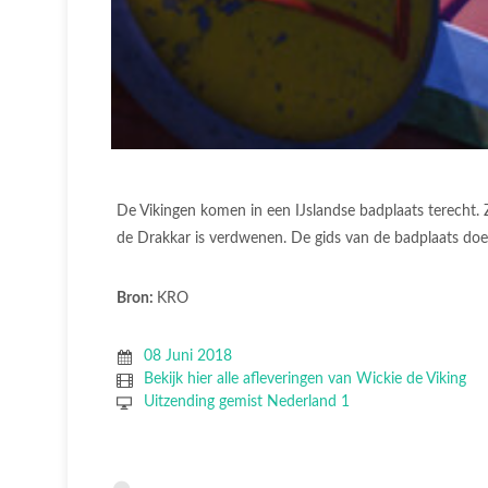
De Vikingen komen in een IJslandse badplaats terecht.
de Drakkar is verdwenen. De gids van de badplaats doet 
Bron:
KRO
08 Juni 2018
Bekijk hier alle afleveringen van Wickie de Viking
Uitzending gemist Nederland 1