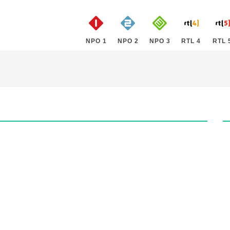
NPO 1
NPO 2
NPO 3
RTL 4
RTL 