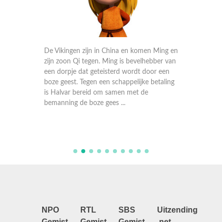
n varen,
De Vikingen zijn in China en komen Ming en
n
zijn zoon Qi tegen. Ming is bevelhebber van
Dankzij 
ickie
een dorpje dat geteisterd wordt door een
grond. 
revet
boze geest. Tegen een schappelijke betaling
geheim 
nomen
is Halvar bereid om samen met de
vliegen!
bemanning de boze gees ...
de zee 
probeert
NPO
RTL
SBS
Uitzending
Gemist
Gemist
Gemist
.net