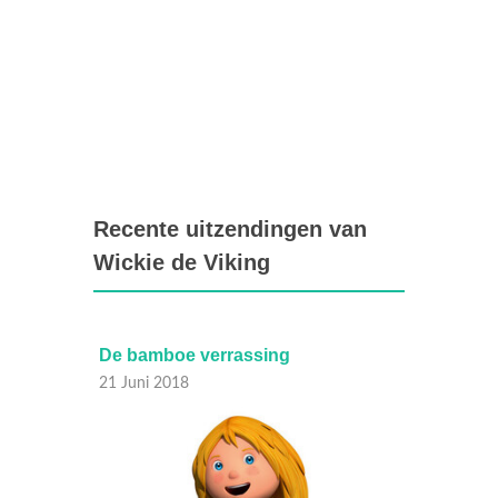
Recente uitzendingen van
Wickie de Viking
De bamboe verrassing
Een vr
deel 2
21 Juni 2018
19 Juni