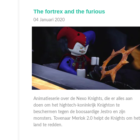
The fortrex and the furious
04 Januari 2020
es aan
Animatieserie over de Nexo Knights, die er alles aan
doen om het hightech-koninkrijk Knighton te
jn
beschermen tegen de boosaardige Jestro en zijn
hts om het
monsters. Tovenaar Merlok 2.0 helpt de Knights om het
land te redden.