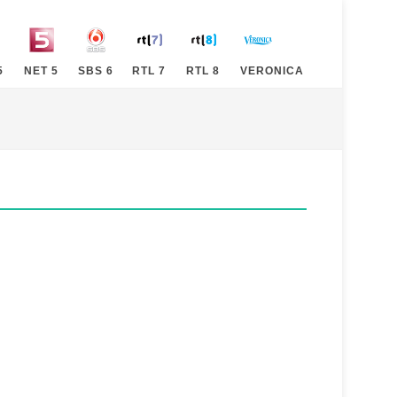
5
NET 5
SBS 6
RTL 7
RTL 8
VERONICA