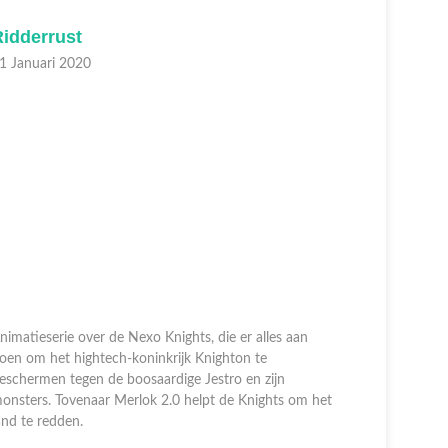
Ridderrust
Monste
1 Januari 2020
31 Decem
nimatieserie over de Nexo Knights, die er alles aan
oen om het hightech-koninkrijk Knighton te
Animatiese
eschermen tegen de boosaardige Jestro en zijn
doen om he
onsters. Tovenaar Merlok 2.0 helpt de Knights om het
beschermen
and te redden.
monsters. 
land te re