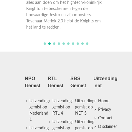
alles aan doen om het hightech-koninkrijk
alles a
Knighton te beschermen tegen de
Knighto
.
boosaardige Jestro en zijn monsters.
boosaar
ts om
Tovenaar Merlok 2.0 helpt de Knights om
Tovenaa
het land te redden.
het lan
NPO
RTL
SBS
Uitzending
Gemist
Gemist
Gemist
.net
Uitzending
Uitzending
Uitzending
Home
gemist op
gemist op
gemist op
Privacy
Nederland
RTL 4
NET 5
Contact
1
Uitzending
Uitzending
Disclaimer
Uitzending
gemist op
gemist op