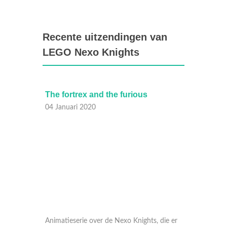
Recente uitzendingen van
LEGO Nexo Knights
The fortrex and the furious
Tot he
04 Januari 2020
03 Janu
 die er
Animatieserie over de Nexo Knights, die er
Animati
nkrijk