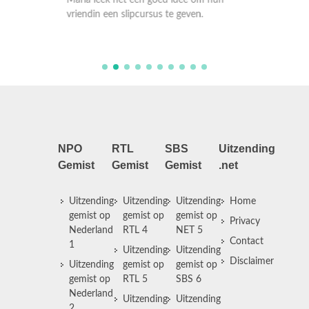
Maria leek het een goed idee om hun
 boerin
vriendin een slipcursus te geven.
NPO
RTL
SBS
Uitzending
Gemist
Gemist
Gemist
.net
Uitzending
Uitzending
Uitzending
Home
gemist op
gemist op
gemist op
Privacy
Nederland
RTL 4
NET 5
Contact
1
Uitzending
Uitzending
Disclaimer
Uitzending
gemist op
gemist op
gemist op
RTL 5
SBS 6
Nederland
Uitzending
Uitzending
2