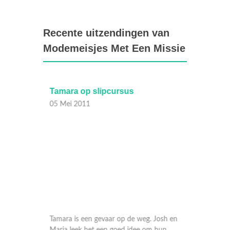
Recente uitzendingen van
Modemeisjes Met Een Missie
Tamara op slipcursus
Modeme
05 Mei 2011
05 Mei
 coach
Tamara is een gevaar op de weg. Josh en
naar