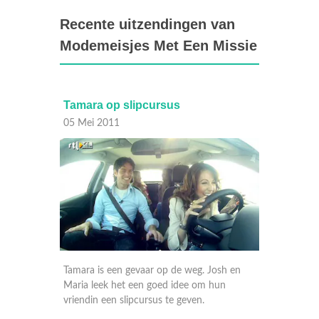
Recente uitzendingen van
Modemeisjes Met Een Missie
Tamara op slipcursus
Modeme
05 Mei 2011
05 Mei
 coach
Tamara is een gevaar op de weg. Josh en
naar
Maria leek het een goed idee om hun
 boerin
vriendin een slipcursus te geven.