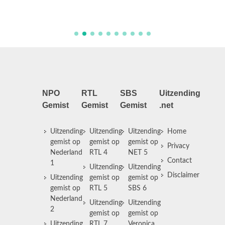
NPO
RTL
SBS
Uitzending
Gemist
Gemist
Gemist
.net
Uitzending
Uitzending
Uitzending
Home
gemist op
gemist op
gemist op
Privacy
Nederland
RTL 4
NET 5
Contact
1
Uitzending
Uitzending
Disclaimer
Uitzending
gemist op
gemist op
gemist op
RTL 5
SBS 6
Nederland
Uitzending
Uitzending
2
gemist op
gemist op
Uitzending
RTL 7
Veronica