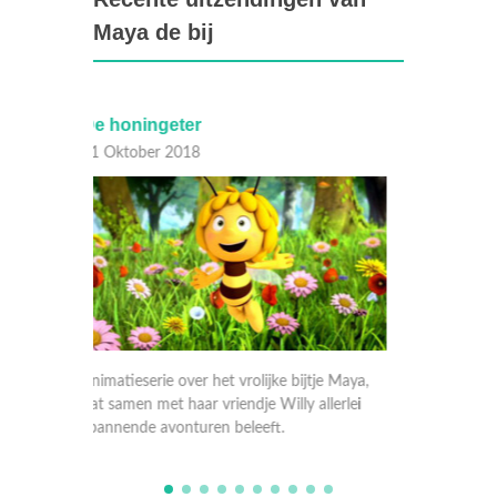
Maya de bij
Zus weet het best
Maya, 
05 September 2018
20 Juli
e Maya,
Animatieserie over het vrolijke bijtje Maya,
Animatie
lerlei
dat samen met haar vriendje Willy allerlei
dat same
spannende avonturen beleeft.
spannen