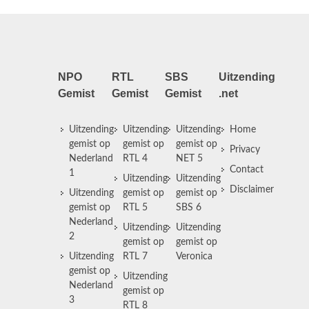
NPO
RTL
SBS
Uitzending
Gemist
Gemist
Gemist
.net
Uitzending
Uitzending
Uitzending
Home
gemist op
gemist op
gemist op
Privacy
Nederland
RTL 4
NET 5
Contact
1
Uitzending
Uitzending
Disclaimer
Uitzending
gemist op
gemist op
gemist op
RTL 5
SBS 6
Nederland
Uitzending
Uitzending
2
gemist op
gemist op
Uitzending
RTL 7
Veronica
gemist op
Uitzending
Nederland
gemist op
3
RTL 8