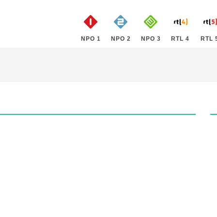
NPO 1
NPO 2
NPO 3
RTL 4
RTL 