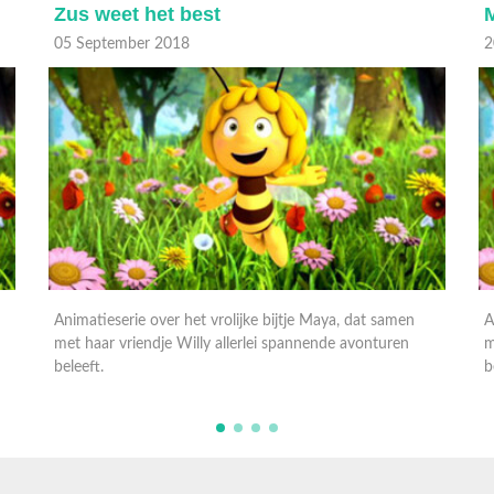
Maya, ga niet weg!
20 Juli 2018
1
Animatieserie over het vrolijke bijtje Maya, dat samen
A
met haar vriendje Willy allerlei spannende avonturen
m
beleeft.
b