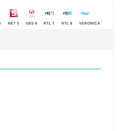
5
NET 5
SBS 6
RTL 7
RTL 8
VERONICA