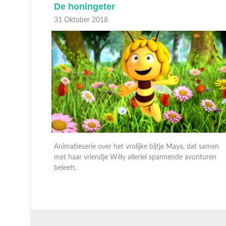
Zus weet het best
05 September 2018
at samen
Animatieserie over het vrolijke bijtje Maya, dat samen
onturen
met haar vriendje Willy allerlei spannende avonturen
beleeft.