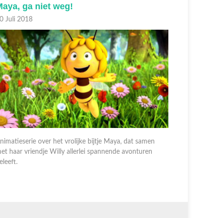
Fobie
Driedub
9 Juli 2018
18 Juli 20
nimatieserie over het vrolijke bijtje Maya, dat samen
Animatieser
et haar vriendje Willy allerlei spannende avonturen
met haar v
eleeft.
beleeft.