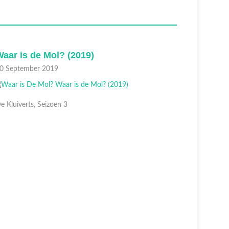
aar is de Mol? (2019)
Waar is
0 September 2019
23 Septem
e Kluiverts, Seizoen 3
Andru00e9