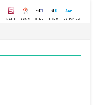
5
NET 5
SBS 6
RTL 7
RTL 8
VERONICA