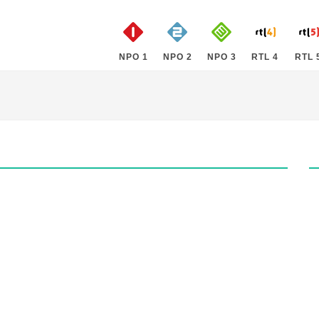
NPO 1
NPO 2
NPO 3
RTL 4
RTL 