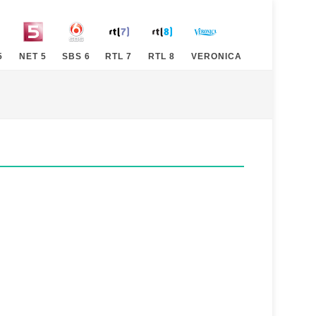
5
NET 5
SBS 6
RTL 7
RTL 8
VERONICA