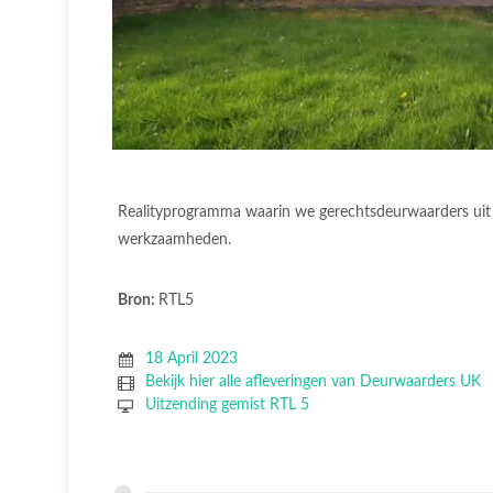
Realityprogramma waarin we gerechtsdeurwaarders uit 
werkzaamheden.
Bron:
RTL5
18 April 2023
Bekijk hier alle afleveringen van Deurwaarders UK
Uitzending gemist RTL 5