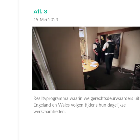
Afl. 8
19 Mei 2023
rders uit
Realityprogramma waarin we gerechtsdeurwaarders uit
se
Engeland en Wales volgen tijdens hun dagelijkse
werkzaamheden.