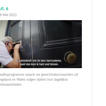
fl. 6
Afl. 5
8 Mei 2023
17 Mei 20
ealityprogramma waarin we gerechtsdeurwaarders uit
ngeland en Wales volgen tijdens hun dagelijkse
Realitypro
erkzaamheden.
Engeland e
werkzaam