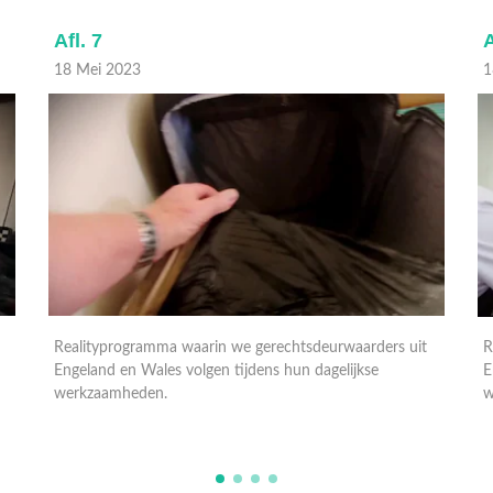
Afl. 7
A
18 Mei 2023
1
Realityprogramma waarin we gerechtsdeurwaarders uit
R
Engeland en Wales volgen tijdens hun dagelijkse
E
werkzaamheden.
w