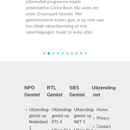
Informatief programma waarin
Informa
k een
presentatrice Corine Boon elke week een
present
ander Droompark bezoekt. Met
ander D
oek naar
geïnteresseerde kopers gaat ze op zoek naar
geïnter
hun ideale vakantiewoning en met
hun ide
es.
vakantiegangers maakt ze leuke uitjes.
vakanti
NPO
RTL
SBS
Uitzending
Gemist
Gemist
Gemist
.net
Uitzending
Uitzending
Uitzending
Home
gemist op
gemist op
gemist op
Privacy
Nederland
RTL 4
NET 5
Contact
1