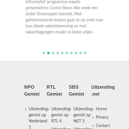
Informatief programma waarin
Informa
k een
presentatrice Corine Boon elke week een
present
ander Droompark bezoekt. Met
ander D
oek naar
geïnteresseerde kopers gaat ze op zoek naar
geïnter
hun ideale vakantiewoning en met
hun ide
es.
vakantiegangers maakt ze leuke uitjes.
vakanti
NPO
RTL
SBS
Uitzending
Gemist
Gemist
Gemist
.net
Uitzending
Uitzending
Uitzending
Home
gemist op
gemist op
gemist op
Privacy
Nederland
RTL 4
NET 5
Contact
1