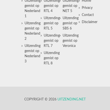
Uitzending
Uitzending
Uitzending
Home
gemist op
gemist op
gemist op
Privacy
Nederland
RTL 4
NET 5
Contact
1
Uitzending
Uitzending
Disclaimer
Uitzending
gemist op
gemist op
gemist op
RTL 5
SBS 6
Nederland
Uitzending
Uitzending
2
gemist op
gemist op
Uitzending
RTL 7
Veronica
gemist op
Uitzending
Nederland
gemist op
3
RTL 8
COPYRIGHT © 2026
UITZENDING.NET