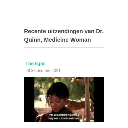
Recente uitzendingen van Dr.
Quinn, Medicine Woman
The fight
To hav
28 September 2021
27 Sep