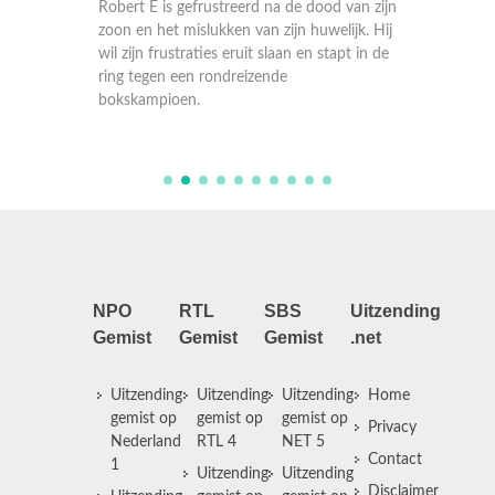
dt
Robert E is gefrustreerd na de dood van zijn
Dokter 
. Maar
zoon en het mislukken van zijn huwelijk. Hij
op en p
leen
wil zijn frustraties eruit slaan en stapt in de
relatie
eten
ring tegen een rondreizende
besliss
bokskampioen.
NPO
RTL
SBS
Uitzending
Gemist
Gemist
Gemist
.net
Uitzending
Uitzending
Uitzending
Home
gemist op
gemist op
gemist op
Privacy
Nederland
RTL 4
NET 5
Contact
1
Uitzending
Uitzending
Disclaimer