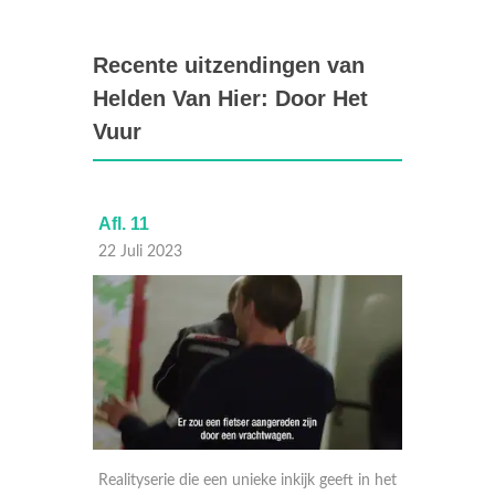
Recente uitzendingen van
Helden Van Hier: Door Het
Vuur
Afl. 11
Afl. 10
22 Juli 2023
15 Juli
ft in het
Realityserie die een unieke inkijk geeft in het