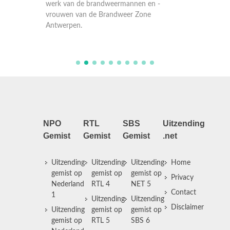
Realitys
-
werk van de brandweermannen en -
werk va
vrouwen van de Brandweer Zone
vrouwe
Antwerpen.
Antwer
NPO
RTL
SBS
Uitzending
Gemist
Gemist
Gemist
.net
Uitzending
Uitzending
Uitzending
Home
gemist op
gemist op
gemist op
Privacy
Nederland
RTL 4
NET 5
Contact
1
Uitzending
Uitzending
Disclaimer
Uitzending
gemist op
gemist op
gemist op
RTL 5
SBS 6