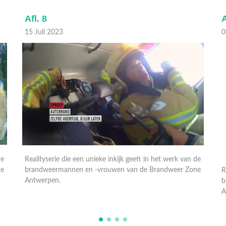
Afl. 8
A
15 Juli 2023
0
de
Realityserie die een unieke inkijk geeft in het werk van de
R
ne
brandweermannen en -vrouwen van de Brandweer Zone
b
Antwerpen.
A