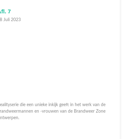
fl. 7
Afl. 6
8 Juli 2023
08 Juli 20
ealityserie die een unieke inkijk geeft in het werk van de
randweermannen en -vrouwen van de Brandweer Zone
Realityseri
ntwerpen.
brandweer
Antwerpe