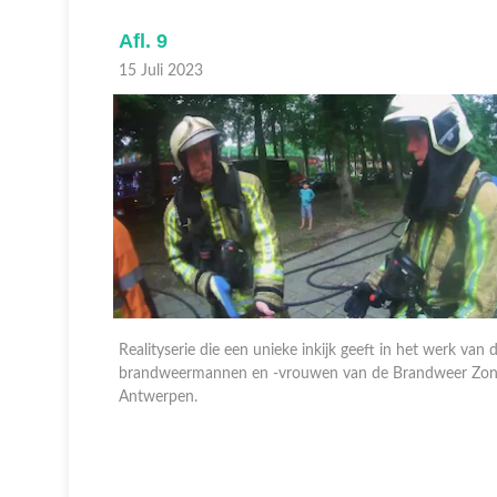
Afl. 9
15 Juli 2023
 werk van de
Realityserie die een unieke inkijk geeft in het werk van 
dweer Zone
brandweermannen en -vrouwen van de Brandweer Zo
Antwerpen.