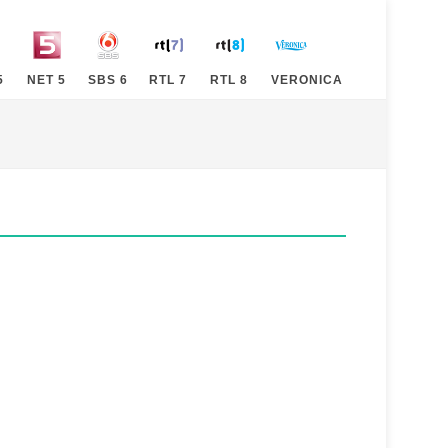
5
NET 5
SBS 6
RTL 7
RTL 8
VERONICA