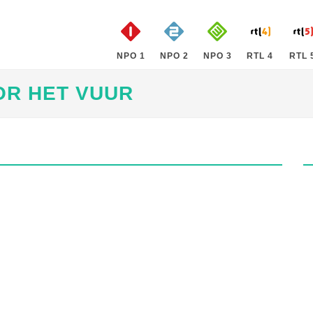
NPO 1
NPO 2
NPO 3
RTL 4
RTL 
OR HET VUUR