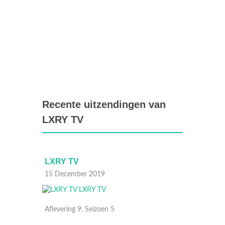
Recente uitzendingen van
LXRY TV
LXRY TV
LXRY 
15 December 2019
08 Dec
Aflevering 9, Seizoen 5