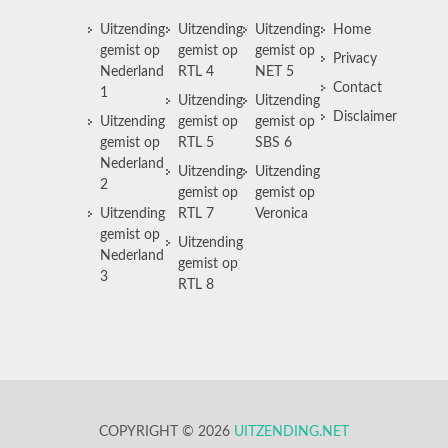
Uitzending
Uitzending
Uitzending
Home
gemist op
gemist op
gemist op
Privacy
Nederland
RTL 4
NET 5
Contact
1
Uitzending
Uitzending
Disclaimer
Uitzending
gemist op
gemist op
gemist op
RTL 5
SBS 6
Nederland
Uitzending
Uitzending
2
gemist op
gemist op
Uitzending
RTL 7
Veronica
gemist op
Uitzending
Nederland
gemist op
3
RTL 8
COPYRIGHT © 2026
UITZENDING.NET