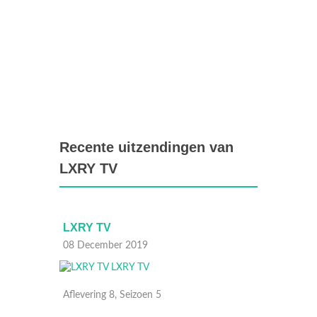
Recente uitzendingen van
LXRY TV
LXRY TV
LXRY 
08 December 2019
01 Dec
Aflevering 8, Seizoen 5