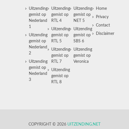
Uitzending
Uitzending
Uitzending
Home
gemist op
gemist op
gemist op
Privacy
Nederland
RTL 4
NET 5
Contact
1
Uitzending
Uitzending
Disclaimer
Uitzending
gemist op
gemist op
gemist op
RTL 5
SBS 6
Nederland
Uitzending
Uitzending
2
gemist op
gemist op
Uitzending
RTL 7
Veronica
gemist op
Uitzending
Nederland
gemist op
3
RTL 8
COPYRIGHT © 2026
UITZENDING.NET