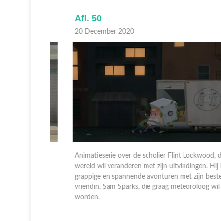
Afl. 50
20 December 2020
 die de
Animatieserie over de scholier Flint Lockwood, die de
j beleeft
wereld wil veranderen met zijn uitvindingen. Hij beleeft
ste
grappige en spannende avonturen met zijn beste
il
vriendin, Sam Sparks, die graag meteoroloog wil
worden.