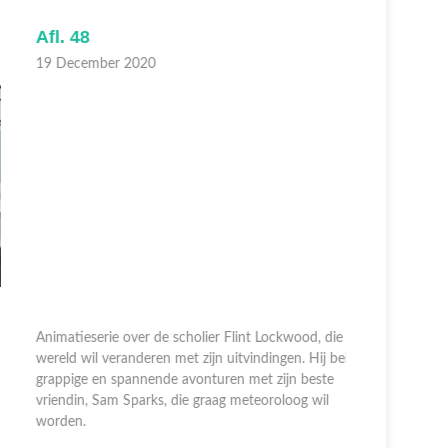
fl. 48
Afl. 47
9 December 2020
19 Decem
nimatieserie over de scholier Flint Lockwood, die de
ereld wil veranderen met zijn uitvindingen. Hij beleeft
Animatiese
rappige en spannende avonturen met zijn beste
wereld wil 
riendin, Sam Sparks, die graag meteoroloog wil
grappige e
orden.
vriendin, 
worden.