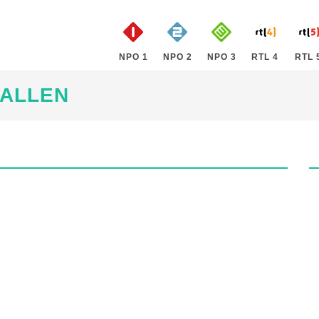
NPO 1
NPO 2
NPO 3
RTL 4
RTL 
BALLEN