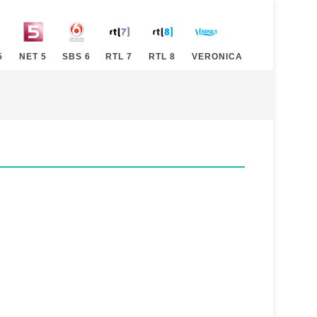
5
NET 5
SBS 6
RTL 7
RTL 8
VERONICA