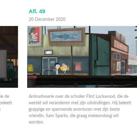
Afl. 49
A
20 December 2020
1
Animatieserie over de scholier Flint Lockwood, die de
A
wereld wil veranderen met zijn uitvindingen. Hij beleeft
w
grappige en spannende avonturen met zijn beste
g
vriendin, Sam Sparks, die graag meteoroloog wil
v
worden.
w