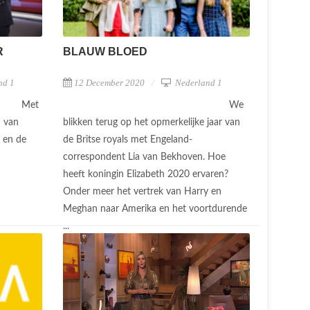
R
BLAUW BLOED
nd 1
12 December 2020
Nederland 1
Met
We
n van
blikken terug op het opmerkelijke jaar van
g en de
de Britse royals met Engeland-
correspondent Lia van Bekhoven. Hoe
heeft koningin Elizabeth 2020 ervaren?
Onder meer het vertrek van Harry en
Meghan naar Amerika en het voortdurende
...