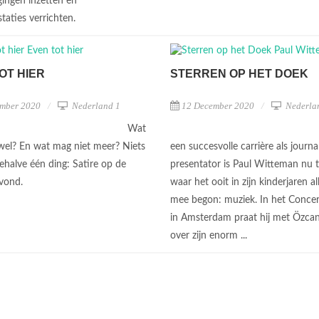
gingen inzetten en
staties verrichten.
OT HIER
STERREN OP HET DOEK
mber 2020
Nederland 1
12 December 2020
Nederla
Wat
el? En wat mag niet meer? Niets
een succesvolle carrière als journa
Behalve één ding: Satire op de
presentator is Paul Witteman nu t
avond.
waar het ooit in zijn kinderjaren a
mee begon: muziek. In het Conc
in Amsterdam praat hij met Özca
over zijn enorm ...