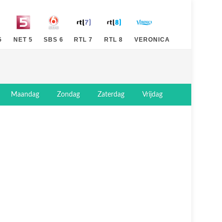
5
NET 5
SBS 6
RTL 7
RTL 8
VERONICA
Maandag
Zondag
Zaterdag
Vrijdag