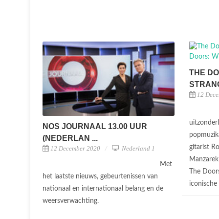
THE DO
STRAN
12 Dece
uitzonderl
NOS JOURNAAL 13.00 UUR
popmuzik
(NEDERLAN ...
gitarist R
12 December 2020
Nederland 1
Manzarek 
Met
The Doors
het laatste nieuws, gebeurtenissen van
iconische 
nationaal en internationaal belang en de
weersverwachting.