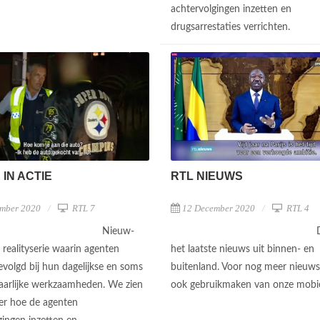
achtervolgingen inzetten en
drugsarrestaties verrichten.
 IN ACTIE
RTL NIEUWS
mber 2020
RTL 7
12 December 2020
RTL 4
Nieuw-
 realityserie waarin agenten
het laatste nieuws uit binnen- en
volgd bij hun dagelijkse en soms
buitenland. Voor nog meer nieuws
aarlijke werkzaamheden. We zien
ook gebruikmaken van onze mobi
er hoe de agenten