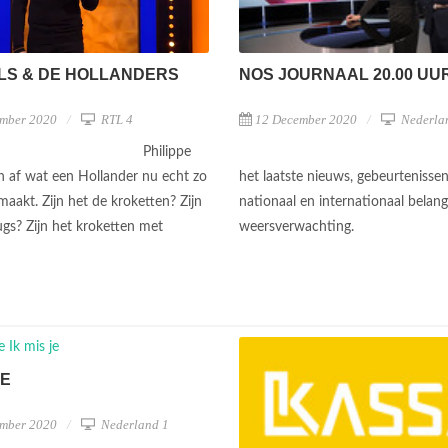
NOS JOURNAAL 20.00 UU
LS & DE HOLLANDERS
12 December 2020
Nederla
mber 2020
RTL 4
Philippe
het laatste nieuws, gebeurtenisse
ch af wat een Hollander nu echt zo
nationaal en internationaal belan
maakt. Zijn het de kroketten? Zijn
weersverwachting.
ugs? Zijn het kroketten met
JE
mber 2020
Nederland 1