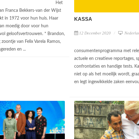
Het
van Franca Bekkers-van der Wijst
kt in 1972 voor hun huis. Haar
KASSA
aan moedig door voor hun
12 December 2020
Nederla
 vol geloofsvertrouwen. * Brandon,
g zoontje van Felix Varela Ramos,
gereden en ...
consumentenprogramma met rele
actuele en creatieve reportages, 
confrontaties en handige tests. Ka
niet op als het moeilijk wordt, gra
en legt ingewikkelde zaken eenvou