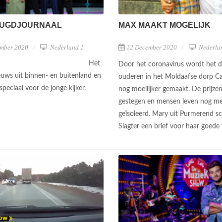
EUGDJOURNAAL
MAX MAAKT MOGELIJK
mber 2020
Nederland 1
12 December 2020
Nederla
Het
Door het coronavirus wordt het 
ieuws uit binnen- en buitenland en
ouderen in het Moldaafse dorp Ca
speciaal voor de jonge kijker.
nog moeilijker gemaakt. De prijzen
gestegen en mensen leven nog m
geïsoleerd. Mary uit Purmerend sch
Slagter een brief voor haar goede v