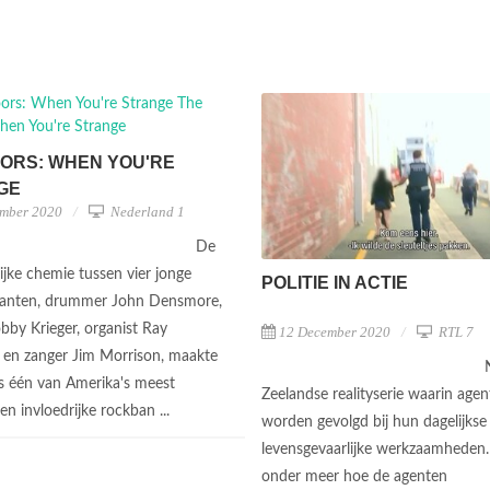
ORS: WHEN YOU'RE
GE
mber 2020
Nederland 1
De
ijke chemie tussen vier jonge
POLITIE IN ACTIE
anten, drummer John Densmore,
obby Krieger, organist Ray
12 December 2020
RTL 7
en zanger Jim Morrison, maakte
 één van Amerika's meest
Zeelandse realityserie waarin age
en invloedrijke rockban ...
worden gevolgd bij hun dagelijks
levensgevaarlijke werkzaamheden.
onder meer hoe de agenten