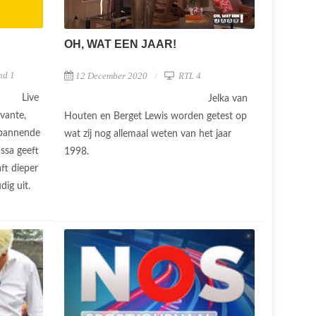
OH, WAT EEN JAAR!
nd 1
12 December 2020
RTL 4
Live
Jelka van
vante,
Houten en Berget Lewis worden getest op
spannende
wat zij nog allemaal weten van het jaar
ssa geeft
1998.
aft dieper
dig uit.