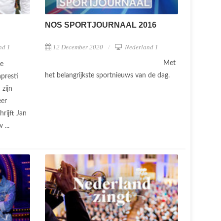
NOS SPORTJOURNAAL 2016
nd 1
12 December 2020
Nederland 1
Met
de
het belangrijkste sportnieuws van de dag.
presti
 zijn
eer
rijft Jan
 ...