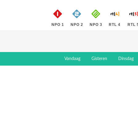
NPO 1
NPO 2
NPO 3
RTL 4
RTL 
Vandaag
Gisteren
Dinsdag