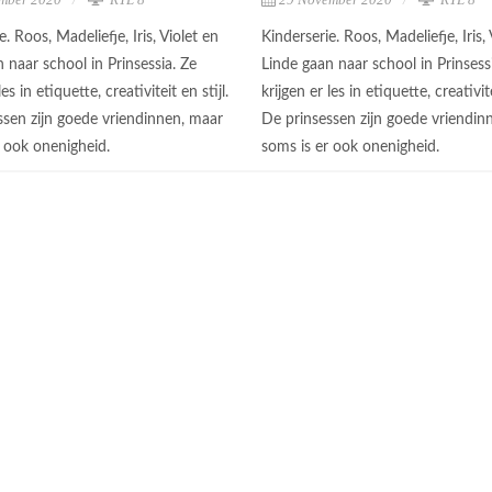
e. Roos, Madeliefje, Iris, Violet en
Kinderserie. Roos, Madeliefje, Iris, 
 naar school in Prinsessia. Ze
Linde gaan naar school in Prinsess
les in etiquette, creativiteit en stijl.
krijgen er les in etiquette, creativite
ssen zijn goede vriendinnen, maar
De prinsessen zijn goede vriendin
r ook onenigheid.
soms is er ook onenigheid.