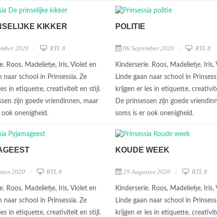
NSELIJKE KIKKER
POLITIE
ember 2020
RTL 8
06 September 2020
RTL 8
e. Roos, Madeliefje, Iris, Violet en
Kinderserie. Roos, Madeliefje, Iris, 
 naar school in Prinsessia. Ze
Linde gaan naar school in Prinsess
les in etiquette, creativiteit en stijl.
krijgen er les in etiquette, creativite
ssen zijn goede vriendinnen, maar
De prinsessen zijn goede vriendin
r ook onenigheid.
soms is er ook onenigheid.
AGEEST
KOUDE WEEK
stus 2020
RTL 8
29 Augustus 2020
RTL 8
e. Roos, Madeliefje, Iris, Violet en
Kinderserie. Roos, Madeliefje, Iris, 
 naar school in Prinsessia. Ze
Linde gaan naar school in Prinsess
les in etiquette, creativiteit en stijl.
krijgen er les in etiquette, creativite