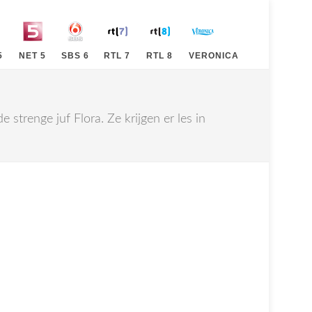
5
NET 5
SBS 6
RTL 7
RTL 8
VERONICA
e strenge juf Flora. Ze krijgen er les in