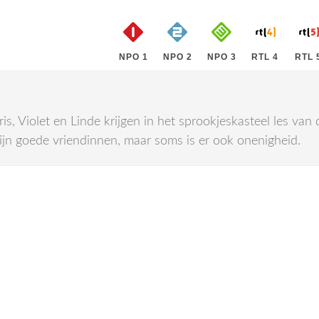
NPO 1
NPO 2
NPO 3
RTL 4
RTL 
is, Violet en Linde krijgen in het sprookjeskasteel les van d
n zijn goede vriendinnen, maar soms is er ook onenigheid.