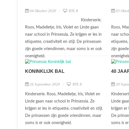
04 Oktober 2020
RTL 8
03 Okto
Kinderserie.
Roos, Madeliefje, Iris, Violet en Linde gaan
Roos, Made
naar school in Prinsessia. Ze krijgen er les in
naar schoo
etiquette, creativiteit en stijl. De prinsessen
etiquette,
zijn goede vriendinnen, maar soms is er ook
zijn goed
onenigheid.
onenighei
KONINKLIJK BAL
40 JAA
26 September 2020
RTL 8
20 Sept
Kinderserie. Roos, Madeliefje, Iris, Violet en
Kinderseri
Linde gaan naar school in Prinsessia. Ze
Linde gaan
krijgen er les in etiquette, creativiteit en stijl.
krijgen er 
De prinsessen zijn goede vriendinnen, maar
De prinse
soms is er ook onenigheid.
soms is e