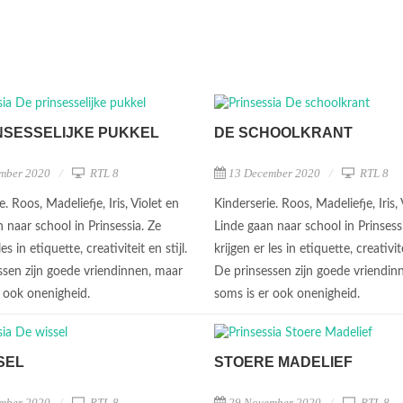
NSESSELIJKE PUKKEL
DE SCHOOLKRANT
mber 2020
RTL 8
13 December 2020
RTL 8
e. Roos, Madeliefje, Iris, Violet en
Kinderserie. Roos, Madeliefje, Iris, 
 naar school in Prinsessia. Ze
Linde gaan naar school in Prinsess
les in etiquette, creativiteit en stijl.
krijgen er les in etiquette, creativite
ssen zijn goede vriendinnen, maar
De prinsessen zijn goede vriendin
r ook onenigheid.
soms is er ook onenigheid.
SEL
STOERE MADELIEF
mber 2020
RTL 8
29 November 2020
RTL 8