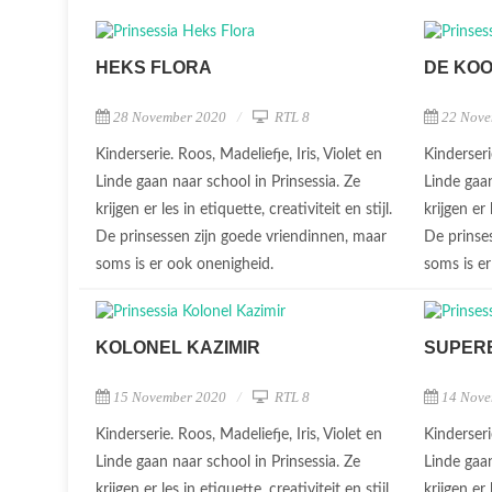
HEKS FLORA
DE KO
28 November 2020
RTL 8
22 Nove
Kinderserie. Roos, Madeliefje, Iris, Violet en
Kinderseri
Linde gaan naar school in Prinsessia. Ze
Linde gaan
krijgen er les in etiquette, creativiteit en stijl.
krijgen er 
De prinsessen zijn goede vriendinnen, maar
De prinse
soms is er ook onenigheid.
soms is e
KOLONEL KAZIMIR
SUPER
15 November 2020
RTL 8
14 Nove
Kinderserie. Roos, Madeliefje, Iris, Violet en
Kinderseri
Linde gaan naar school in Prinsessia. Ze
Linde gaan
krijgen er les in etiquette, creativiteit en stijl.
krijgen er 