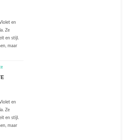
Violet en
ia. Ze
it en stijl.
nen, maar
TE
Violet en
ia. Ze
it en stijl.
nen, maar