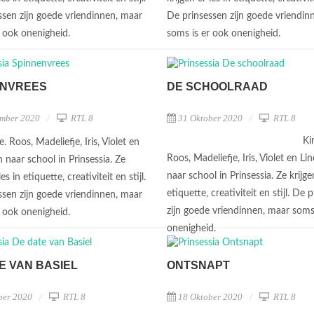
ssen zijn goede vriendinnen, maar
De prinsessen zijn goede vriendin
r ook onenigheid.
soms is er ook onenigheid.
ENVREES
DE SCHOOLRAAD
mber 2020
RTL 8
31 Oktober 2020
RTL 8
Ki
e. Roos, Madeliefje, Iris, Violet en
Roos, Madeliefje, Iris, Violet en Li
 naar school in Prinsessia. Ze
naar school in Prinsessia. Ze krijgen
les in etiquette, creativiteit en stijl.
etiquette, creativiteit en stijl. De 
ssen zijn goede vriendinnen, maar
zijn goede vriendinnen, maar soms
r ook onenigheid.
onenigheid.
E VAN BASIEL
ONTSNAPT
ber 2020
RTL 8
18 Oktober 2020
RTL 8