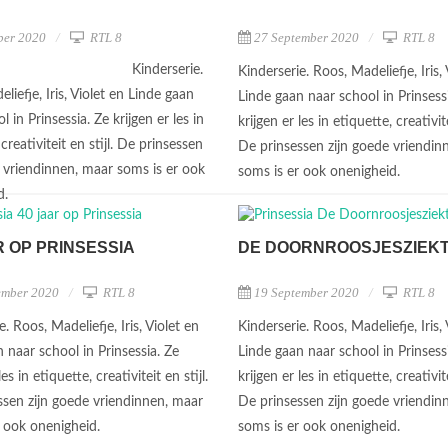
ber 2020
RTL 8
27 September 2020
RTL 8
Kinderserie.
Kinderserie. Roos, Madeliefje, Iris, 
liefje, Iris, Violet en Linde gaan
Linde gaan naar school in Prinsess
l in Prinsessia. Ze krijgen er les in
krijgen er les in etiquette, creativite
 creativiteit en stijl. De prinsessen
De prinsessen zijn goede vriendin
e vriendinnen, maar soms is er ook
soms is er ook onenigheid.
d.
R OP PRINSESSIA
DE DOORNROOSJESZIEK
ember 2020
RTL 8
19 September 2020
RTL 8
e. Roos, Madeliefje, Iris, Violet en
Kinderserie. Roos, Madeliefje, Iris, 
 naar school in Prinsessia. Ze
Linde gaan naar school in Prinsess
les in etiquette, creativiteit en stijl.
krijgen er les in etiquette, creativite
ssen zijn goede vriendinnen, maar
De prinsessen zijn goede vriendin
r ook onenigheid.
soms is er ook onenigheid.