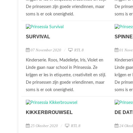
De prinsessen zijn goede vriendinnen, maar
De prinse
soms is er ook onenigheid.
soms is e
SURVIVAL
SPINN
07 November 2020
RTL 8
01 Nove
Kinderserie. Roos, Madeliefje, Iris, Violet en
Kinderseri
Linde gaan naar school in Prinsessia. Ze
Linde gaan
krijgen er les in etiquette, creativiteit en stijl.
krijgen er 
De prinsessen zijn goede vriendinnen, maar
De prinse
soms is er ook onenigheid.
soms is e
KIKKERBROUWSEL
DE DAT
25 Oktober 2020
RTL 8
24 Okto