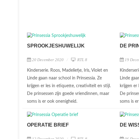
SPROOKJESHUWELIJK
DE PRI
20 December 2020
RTL 8
19 Dece
Kinderserie. Roos, Madeliefje, Iris, Violet en
Kinderseri
Linde gaan naar school in Prinsessia. Ze
Linde gaan
krijgen er les in etiquette, creativiteit en stijl.
krijgen er 
De prinsessen zijn goede vriendinnen, maar
De prinse
soms is er ook onenigheid.
soms is e
OPERATIE BRIEF
DE WIS
12 December 2020
RTL 8
06 Dece