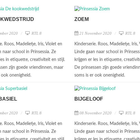
OKWEDSTRIJD
ZOEM
mber 2020
RTL 8
21 November 2020
RTL 8
e. Roos, Madeliefje, Iris, Violet en
Kinderserie. Roos, Madeliefje, Iris, 
 naar school in Prinsessia. Ze
Linde gaan naar school in Prinsess
les in etiquette, creativiteit en stijl.
krijgen er les in etiquette, creativite
ssen zijn goede vriendinnen, maar
De prinsessen zijn goede vriendin
r ook onenigheid.
soms is er ook onenigheid.
BASIEL
BIJGELOOF
mber 2020
RTL 8
08 November 2020
RTL 8
e. Roos, Madeliefje, Iris, Violet en
Kinderserie. Roos, Madeliefje, Iris, 
 naar school in Prinsessia. Ze
Linde gaan naar school in Prinsess
les in etiquette, creativiteit en stijl.
krijgen er les in etiquette, creativite