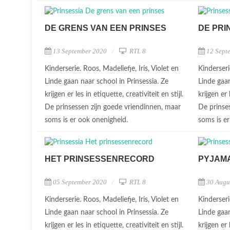
DE GRENS VAN EEN PRINSES
DE PRI
13 September 2020
RTL 8
12 Sept
Kinderserie. Roos, Madeliefje, Iris, Violet en
Kinderseri
Linde gaan naar school in Prinsessia. Ze
Linde gaan
krijgen er les in etiquette, creativiteit en stijl.
krijgen er 
De prinsessen zijn goede vriendinnen, maar
De prinse
soms is er ook onenigheid.
soms is e
HET PRINSESSENRECORD
PYJAM
05 September 2020
RTL 8
30 Augu
Kinderserie. Roos, Madeliefje, Iris, Violet en
Kinderseri
Linde gaan naar school in Prinsessia. Ze
Linde gaan
krijgen er les in etiquette, creativiteit en stijl.
krijgen er 