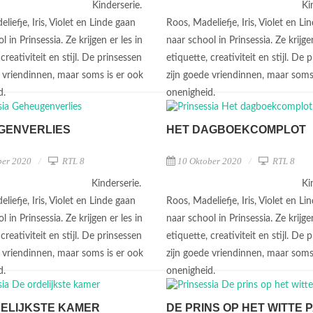
Kinderserie.
Ki
liefje, Iris, Violet en Linde gaan
Roos, Madeliefje, Iris, Violet en Li
l in Prinsessia. Ze krijgen er les in
naar school in Prinsessia. Ze krijgen
 creativiteit en stijl. De prinsessen
etiquette, creativiteit en stijl. De 
e vriendinnen, maar soms is er ook
zijn goede vriendinnen, maar soms
d.
onenigheid.
GENVERLIES
HET DAGBOEKCOMPLOT
ber 2020
RTL 8
10 Oktober 2020
RTL 8
Kinderserie.
Ki
liefje, Iris, Violet en Linde gaan
Roos, Madeliefje, Iris, Violet en Li
l in Prinsessia. Ze krijgen er les in
naar school in Prinsessia. Ze krijgen
 creativiteit en stijl. De prinsessen
etiquette, creativiteit en stijl. De 
e vriendinnen, maar soms is er ook
zijn goede vriendinnen, maar soms
d.
onenigheid.
ELIJKSTE KAMER
DE PRINS OP HET WITTE 