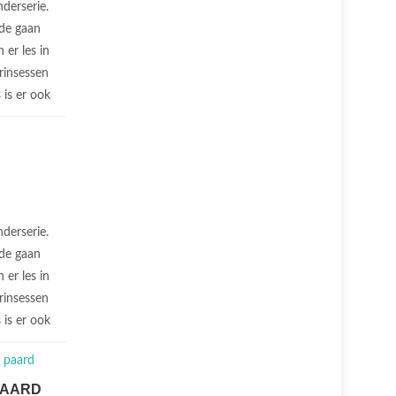
nderserie.
nde gaan
 er les in
prinsessen
 is er ook
nderserie.
nde gaan
 er les in
prinsessen
 is er ook
PAARD