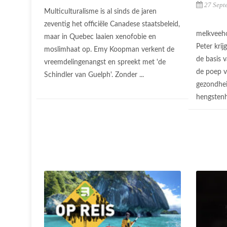
27 Sept
Multiculturalisme is al sinds de jaren
zeventig het officiële Canadese staatsbeleid,
melkveeho
maar in Quebec laaien xenofobie en
Peter krij
moslimhaat op. Emy Koopman verkent de
de basis v
vreemdelingenangst en spreekt met 'de
de poep v
Schindler van Guelph'. Zonder ...
gezondhei
hengstenh