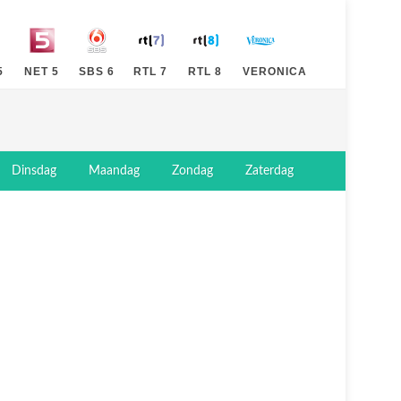
5
NET 5
SBS 6
RTL 7
RTL 8
VERONICA
Dinsdag
Maandag
Zondag
Zaterdag