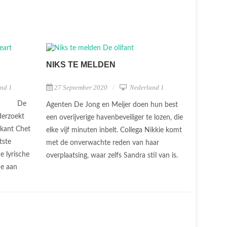
NIKS TE MELDEN
nd 1
27 September 2020
Nederland 1
De
Agenten De Jong en Meijer doen hun best
derzoekt
een overijverige havenbeveiliger te lozen, die
ikant Chet
elke vijf minuten inbelt. Collega Nikkie komt
tste
met de onverwachte reden van haar
e lyrische
overplaatsing, waar zelfs Sandra stil van is.
de aan