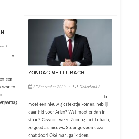
EN
nd 1
In
ZONDAG MET LUBACH
 en een
27 September 2020
Nederland 3
es wonen
an
Er
erjaardag
moet een nieuw gidstekstje komen, heb jij
daar tijd voor Arjen? Wat moet er dan in
staan? Gewoon weer: Zondag met Lubach,
zo goed als nieuws. Stuur gewoon deze
chat door! Oké man, ga ik doen.