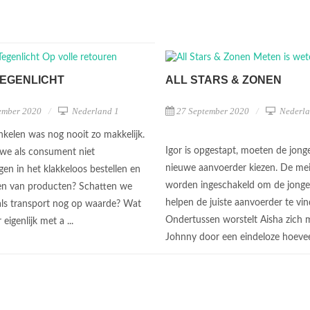
TEGENLICHT
ALL STARS & ZONEN
ember 2020
Nederland 1
27 September 2020
Nederla
nkelen was nog nooit zo makkelijk.
Igor is opgestapt, moeten de jong
 we als consument niet
nieuwe aanvoerder kiezen. De me
gen in het klakkeloos bestellen en
worden ingeschakeld om de jonge
en van producten? Schatten we
helpen de juiste aanvoerder te vin
als transport nog op waarde? Wat
Ondertussen worstelt Aisha zich 
 eigenlijk met a ...
Johnny door een eindeloze hoevee