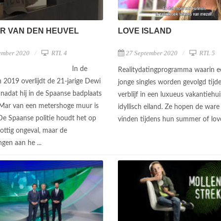
R VAN DEN HEUVEL
LOVE ISLAND
ember 2020
RTL 4
27 September 2020
RTL 5
In de
Realitydatingprogramma waarin e
 2019 overlijdt de 21-jarige Dewi
jonge singles worden gevolgd tijd
 nadat hij in de Spaanse badplaats
verblijf in een luxueus vakantiehu
 Mar van een metershoge muur is
idyllisch eiland. Ze hopen de ware 
 De Spaanse politie houdt het op
vinden tijdens hun summer of lov
ottig ongeval, maar de
gen aan he ...