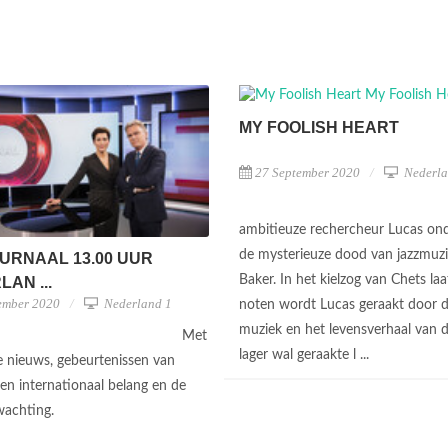
MY FOOLISH HEART
27 September 2020
Nederla
ambitieuze rechercheur Lucas on
de mysterieuze dood van jazzmuz
URNAAL 13.00 UUR
Baker. In het kielzog van Chets laa
AN ...
ember 2020
Nederland 1
noten wordt Lucas geraakt door d
muziek en het levensverhaal van 
Met
lager wal geraakte l ...
te nieuws, gebeurtenissen van
 en internationaal belang en de
wachting.