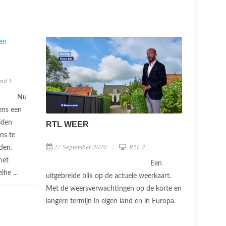
nd 1
Nu
ens een
iden
RTL WEER
ns te
27 September 2020
RTL 4
den.
met
Een
lhe ...
uitgebreide blik op de actuele weerkaart.
Met de weersverwachtingen op de korte en
langere termijn in eigen land en in Europa.