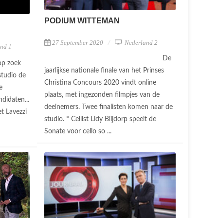
PODIUM WITTEMAN
27 September 2020
Nederland 2
nd 1
De
op zoek
jaarlijkse nationale finale van het Prinses
studio de
Christina Concours 2020 vindt online
e
plaats, met ingezonden filmpjes van de
didaten...
deelnemers. Twee finalisten komen naar de
t Lavezzi
studio. * Cellist Lidy Blijdorp speelt de
Sonate voor cello so ...