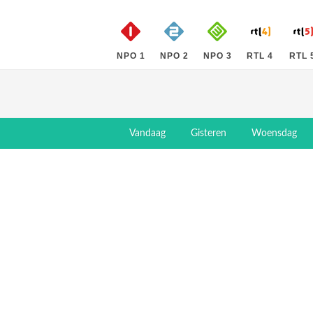
NPO 1
NPO 2
NPO 3
RTL 4
RTL 
Vandaag
Gisteren
Woensdag