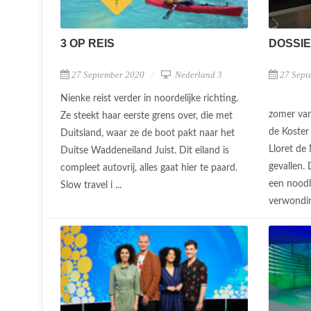
3 OP REIS
DOSSIE
27 September 2020
Nederland 3
27 Sept
Nienke reist verder in noordelijke richting.
zomer van
Ze steekt haar eerste grens over, die met
de Koster
Duitsland, waar ze de boot pakt naar het
Lloret de
Duitse Waddeneiland Juist. Dit eiland is
gevallen.
compleet autovrij, alles gaat hier te paard.
een noodl
Slow travel i ...
verwondin