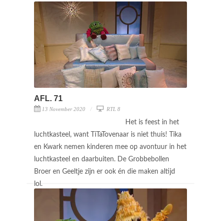
AFL. 71
13 November 2020
RTL 8
Het is feest in het
luchtkasteel, want TiTaTovenaar is niet thuis! Tika
en Kwark nemen kinderen mee op avontuur in het
luchtkasteel en daarbuiten. De Grobbebollen
Broer en Geeltje zijn er ook én die maken altijd
lol.