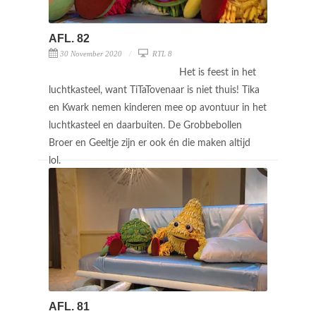
AFL. 82
30 November 2020
RTL 8
Het is feest in het
luchtkasteel, want TiTaTovenaar is niet thuis! Tika
en Kwark nemen kinderen mee op avontuur in het
luchtkasteel en daarbuiten. De Grobbebollen
Broer en Geeltje zijn er ook én die maken altijd
lol.
AFL. 81