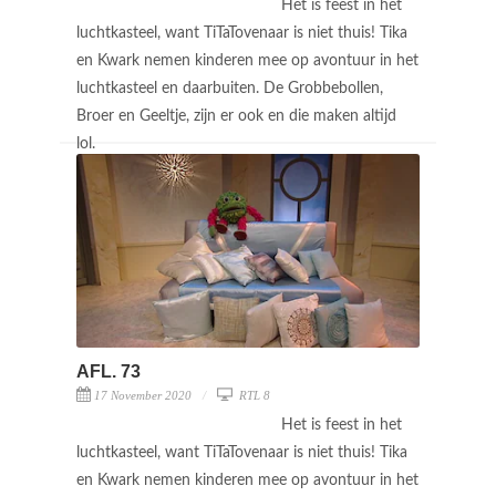
Het is feest in het
luchtkasteel, want TiTaTovenaar is niet thuis! Tika
en Kwark nemen kinderen mee op avontuur in het
luchtkasteel en daarbuiten. De Grobbebollen,
Broer en Geeltje, zijn er ook en die maken altijd
lol.
AFL. 73
17 November 2020
RTL 8
Het is feest in het
luchtkasteel, want TiTaTovenaar is niet thuis! Tika
en Kwark nemen kinderen mee op avontuur in het