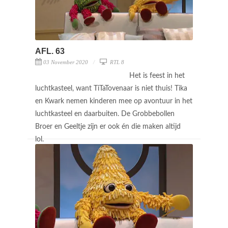
AFL. 63
03 November 2020
RTL 8
Het is feest in het
luchtkasteel, want TiTaTovenaar is niet thuis! Tika
en Kwark nemen kinderen mee op avontuur in het
luchtkasteel en daarbuiten. De Grobbebollen
Broer en Geeltje zijn er ook én die maken altijd
lol.