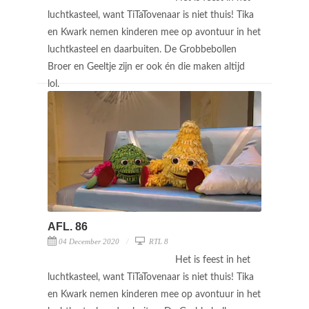
luchtkasteel, want TiTaTovenaar is niet thuis! Tika
en Kwark nemen kinderen mee op avontuur in het
luchtkasteel en daarbuiten. De Grobbebollen
Broer en Geeltje zijn er ook én die maken altijd
lol.
AFL. 86
04 December 2020
RTL 8
Het is feest in het
luchtkasteel, want TiTaTovenaar is niet thuis! Tika
en Kwark nemen kinderen mee op avontuur in het