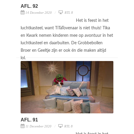
AFL. 92
14 December 2020
RTL 8
Het is feest in het
luchtkasteel, want TiTaTovenaar is niet thuis! Tika
en Kwark nemen kinderen mee op avontuur in het
luchtkasteel en daarbuiten. De Grobbebollen
Broer en Geeltje zijn er ook én die maken altijd
lol.
AFL. 91
11 December 2020
RTL 8