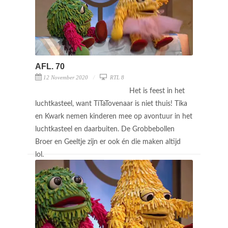
AFL. 70
12 November 2020
RTL 8
Het is feest in het
luchtkasteel, want TiTaTovenaar is niet thuis! Tika
en Kwark nemen kinderen mee op avontuur in het
luchtkasteel en daarbuiten. De Grobbebollen
Broer en Geeltje zijn er ook én die maken altijd
lol.