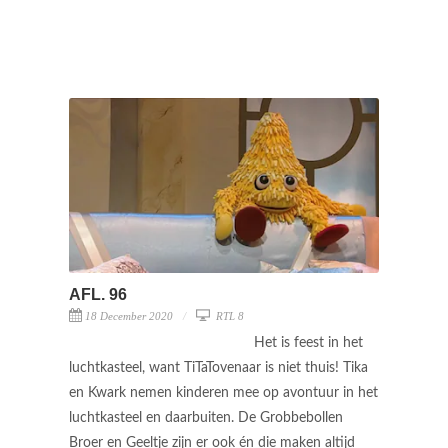
AFL. 96
18 December 2020
RTL 8
Het is feest in het
luchtkasteel, want TiTaTovenaar is niet thuis! Tika
en Kwark nemen kinderen mee op avontuur in het
luchtkasteel en daarbuiten. De Grobbebollen
Broer en Geeltje zijn er ook én die maken altijd