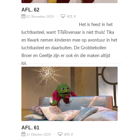
AFL. 62
02 November 2020
RTL 8
Het is feest in het
luchtkasteel, want TiTaTovenaar is niet thuis! Tika
en Kwark nemen kinderen mee op avontuur in het
luchtkasteel en daarbuiten. De Grobbebollen
Broer en Geeltje zijn er ook én die maken altijd
lol.
AFL. 61
31 Oktober 2020
RTL 8