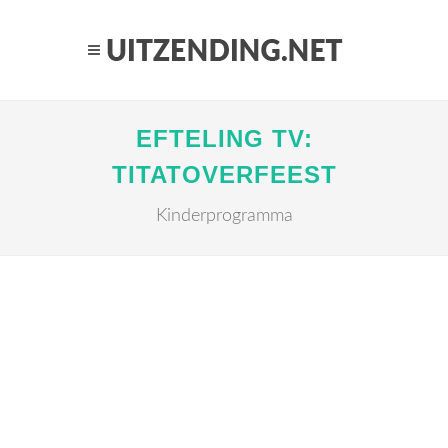
EFTELING TV:
TITATOVERFEEST
Kinderprogramma