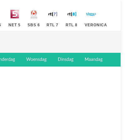
5
NET 5
SBS 6
RTL 7
RTL 8
VERONICA
nderdag
Woensdag
Dinsdag
Maandag