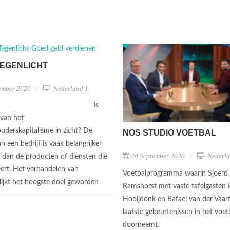
TEGENLICHT
ember 2020
Nederland 1
Is
 van het
uderskapitalisme in zicht? De
NOS STUDIO VOETBAL
 een bedrijf is vaak belangrijker
20 September 2020
Nederla
dan de producten of diensten die
seert. Het verhandelen van
Voetbalprogramma waarin Sjoerd
 lijkt het hoogste doel geworden
Ramshorst met vaste tafelgasten P
Hooijdonk en Rafael van der Vaar
laatste gebeurtenissen in het voet
doorneemt.