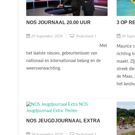
NOS JOURNAAL 20.00 UUR
3 OP RE
20 September 2020
Nederland 1
20 Sept
Met
Maurice st
het laatste nieuws, gebeurtenissen van
richting h
nationaal en internationaal belang en de
maakt. Zi
weersverwachting.
streek die
de Maas, 
het landsc
NOS JEUGDJOURNAAL EXTRA
20 September 2020
Nederland 1