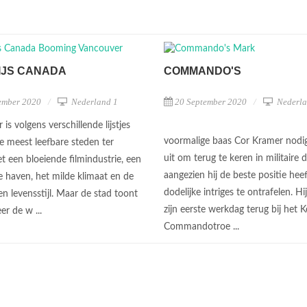
IJS CANADA
COMMANDO'S
ember 2020
Nederland 1
20 September 2020
Nederla
is volgens verschillende lijstjes
voormalige baas Cor Kramer nodi
e meest leefbare steden ter
uit om terug te keren in militaire d
t een bloeiende filmindustrie, een
aangezien hij de beste positie hee
e haven, het milde klimaat en de
dodelijke intriges te ontrafelen. Hi
n levensstijl. Maar de stad toont
zijn eerste werkdag terug bij het 
er de w ...
Commandotroe ...