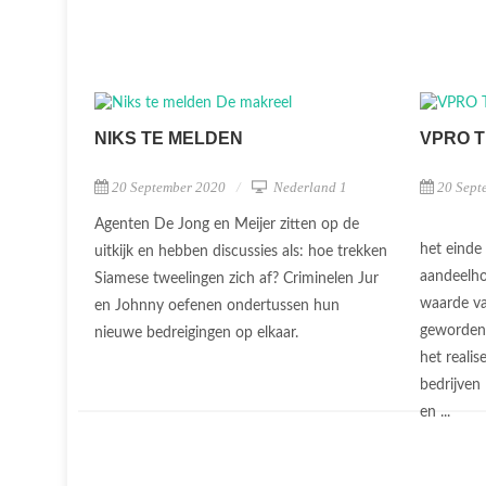
NIKS TE MELDEN
VPRO 
20 September 2020
Nederland 1
20 Sept
Agenten De Jong en Meijer zitten op de
het einde
uitkijk en hebben discussies als: hoe trekken
aandeelho
Siamese tweelingen zich af? Criminelen Jur
waarde van
en Johnny oefenen ondertussen hun
geworden 
nieuwe bedreigingen op elkaar.
het reali
bedrijven
en ...