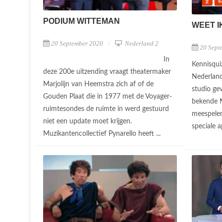
PODIUM WITTEMAN
WEET I
20 September 2020
Nederland 2
20 Sept
In
Kennisqui
deze 200e uitzending vraagt theatermaker
Nederland
Marjolijn van Heemstra zich af of de
studio ge
Gouden Plaat die in 1977 met de Voyager-
bekende N
ruimtesondes de ruimte in werd gestuurd
meespelen
niet een update moet krijgen.
speciale 
Muzikantencollectief Pynarello heeft ...