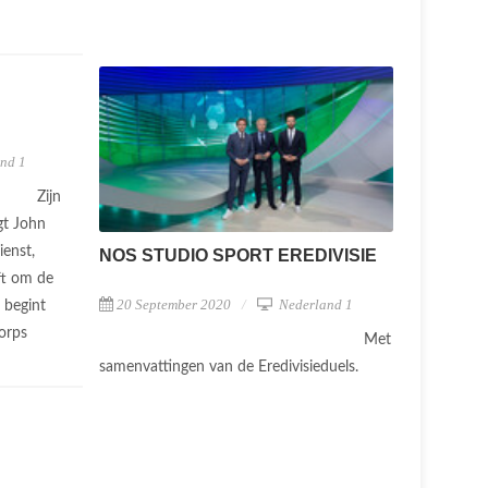
nd 1
Zijn
gt John
ienst,
NOS STUDIO SPORT EREDIVISIE
ft om de
20 September 2020
Nederland 1
j begint
Korps
Met
samenvattingen van de Eredivisieduels.