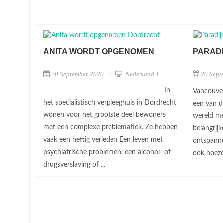
ANITA WORDT OPGENOMEN
PARAD
20 September 2020
Nederland 1
20 Sept
In
Vancouver 
het specialistisch verpleeghuis in Dordrecht
een van d
wonen voor het grootste deel bewoners
wereld me
met een complexe problematiek. Ze hebben
belangrijk
vaak een heftig verleden Een leven met
ontspanne
psychiatrische problemen, een alcohol- of
ook hoeze
drugsverslaving of ...