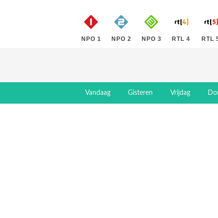
NPO 1
NPO 2
NPO 3
RTL 4
RTL 
Vandaag
Gisteren
Vrijdag
Do