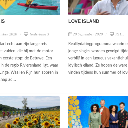
IS
LOVE ISLAND
ember 2020
Nederland 3
20 September 2020
RTL 5
art echt aan zijn lange reis
Realitydatingprogramma waarin e
et zuiden, die hij met de motor
jonge singles worden gevolgd tijd
jn eerste stop: de Betuwe. Een
verblijf in een luxueus vakantiehu
 in de regio Rivierenland ligt, waar
idyllisch eiland. Ze hopen de ware 
Linge, Waal en Rijn hun sporen in
vinden tijdens hun summer of lov
hap ac ...