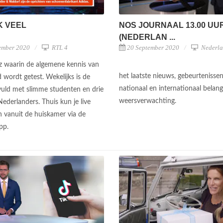
NOS JOURNAAL 13.00 UU
K VEEL
(NEDERLAN ...
20 September 2020
Nederla
ember 2020
RTL 4
z waarin de algemene kennis van
het laatste nieuws, gebeurtenisse
 wordt getest. Wekelijks is de
nationaal en internationaal belan
vuld met slimme studenten en drie
weersverwachting.
ederlanders. Thuis kun je live
 vanuit de huiskamer via de
app.