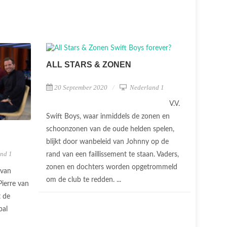
ALL STARS & ZONEN
20 September 2020
Nederland 1
V.V.
Swift Boys, waar inmiddels de zonen en
schoonzonen van de oude helden spelen,
blijkt door wanbeleid van Johnny op de
nd 1
rand van een faillissement te staan. Vaders,
zonen en dochters worden opgetrommeld
 van
om de club te redden. ...
ierre van
t de
bal