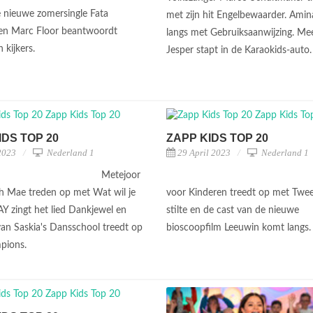
 nieuwe zomersingle Fata
met zijn hit Engelbewaarder. Ami
en Marc Floor beantwoordt
langs met Gebruiksaanwijzing. Me
 kijkers.
Jesper stapt in de Karaokids-auto
IDS TOP 20
ZAPP KIDS TOP 20
2023
Nederland 1
29 April 2023
Nederland 1
Metejoor
 Mae treden op met Wat wil je
voor Kinderen treedt op met Twe
AY zingt het lied Dankjewel en
stilte en de cast van de nieuwe
van Saskia's Dansschool treedt op
bioscoopfilm Leeuwin komt langs
pions.