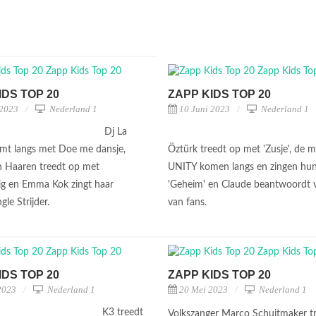
IDS TOP 20
ZAPP KIDS TOP 20
 2023
Nederland 1
10 Juni 2023
Nederland 1
Dj La
mt langs met Doe me dansje,
Öztürk treedt op met 'Zusje', de 
 Haaren treedt op met
UNITY komen langs en zingen h
g en Emma Kok zingt haar
'Geheim' en Claude beantwoordt 
gle Strijder.
van fans.
IDS TOP 20
ZAPP KIDS TOP 20
2023
Nederland 1
20 Mei 2023
Nederland 1
K3 treedt
Volkszanger Marco Schuitmaker t