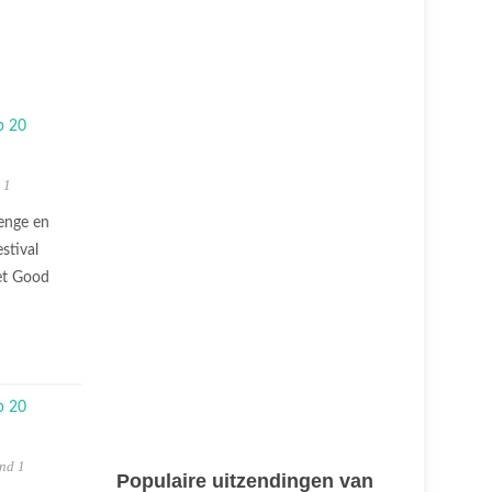
 1
enge en
stival
et Good
nd 1
Populaire uitzendingen van