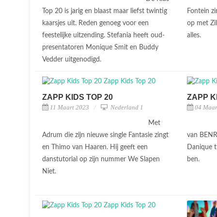
Top 20 is jarig en blaast maar liefst twintig
Fontein z
kaarsjes uit. Reden genoeg voor een
op met Zil
feestelijke uitzending. Stefania heeft oud-
alles.
presentatoren Monique Smit en Buddy
Vedder uitgenodigd.
ZAPP KIDS TOP 20
ZAPP K
11 Maart 2023
Nederland 1
04 Maar
Met
Adrum die zijn nieuwe single Fantasie zingt
van BENR 
en Thimo van Haaren. Hij geeft een
Danique tr
danstutorial op zijn nummer We Slapen
ben.
Niet.