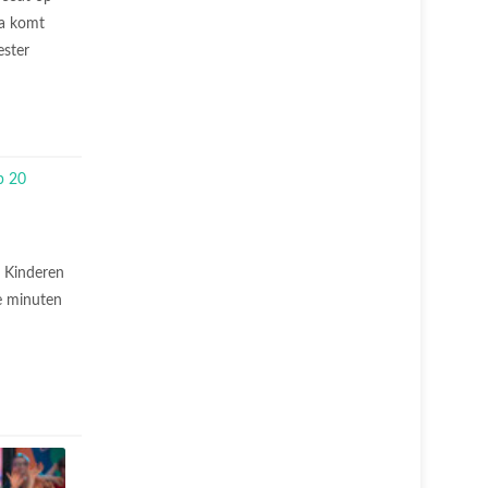
na komt
ester
.
Kinderen
e minuten
.