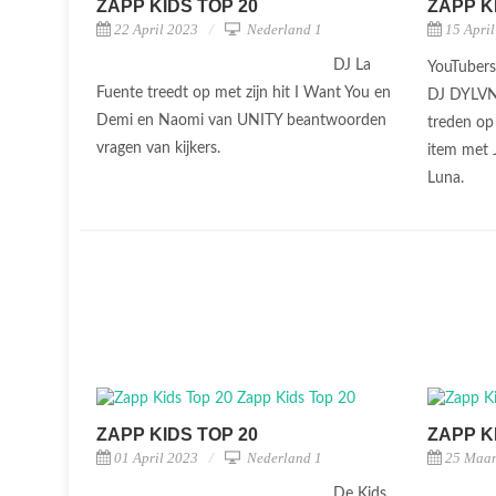
ZAPP KIDS TOP 20
ZAPP K
22 April 2023
Nederland 1
15 Apri
DJ La
YouTubers
Fuente treedt op met zijn hit I Want You en
DJ DYLVN 
Demi en Naomi van UNITY beantwoorden
treden op
vragen van kijkers.
item met 
Luna.
ZAPP KIDS TOP 20
ZAPP K
01 April 2023
Nederland 1
25 Maar
De Kids