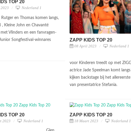
IDS TOP 20
l 2023
Nederland 1
 Rutger en Thomas komen langs,
, Kleine John en Chavanté
 met Vlinders en een fanvragen-
ZAPP KIDS TOP 20
Junior Songfestival-winnares
08 April 2023
Nederland 1
voor Kinderen treedt op met ZI
actrice Jade Speelman komt langs
kijken backstage bij het allereerst
van presentatrice Stefania.
IDS TOP 20
ZAPP KIDS TOP 20
t 2023
Nederland 1
18 Maart 2023
Nederland 1
Glen