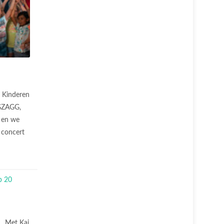
Kinderen
GGZAGG,
 en we
e concert
Met Kaj