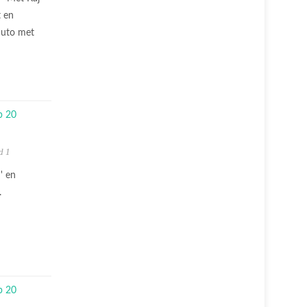
t en
auto met
d 1
' en
.