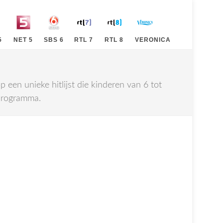
5
NET 5
SBS 6
RTL 7
RTL 8
VERONICA
een unieke hitlijst die kinderen van 6 tot
 programma.