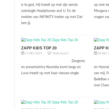
is te gast. Hij treedt op met zijn eerste
op met de
solosingle Headphones and U. En de
Morgana 
meiden van INFINITY treden op met Dat
vragen van
ben jij.
ZAPP KIDS TOP 20
ZAPP K
13 Mei 2023
Nederland 1
06 Mei 
Zangeres
en presentatrice Numidia komt langs en
en Hannah
Luna treedt op met haar nieuwe single.
van mij, F
BaileBae 
met Cham