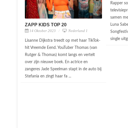
Rapper so
televisie
samen met
ZAPP KIDS TOP 20
Luna Sabel
14 Oktober 2023
Nederland 1
Songfesti
single uit
Lisanne Dijkstra treedt op met haar TikTok-
hit Vreemde Eend. YouTuber Thomas (van
Rutger & Thomas) komt langs en vertelt
over zijn nieuwe boek. En actrice en
zangeres Jade Speelman stapt in de auto bij
Stefania en zingt haar fa ...