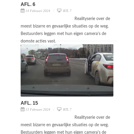
AFL. 6
14 Februari 2024
RTL 7
Realityserie over de
meest bizarre en gevaarlijke situaties op de weg.
Bestuurders leggen met hun eigen camera's de
domste acties vast.
AFL. 15
13 Februari 2024
RTL 7
Realityserie over de
meest bizarre en gevaarlijke situaties op de weg.
Bestuurders leggen met hun eigen camera's de