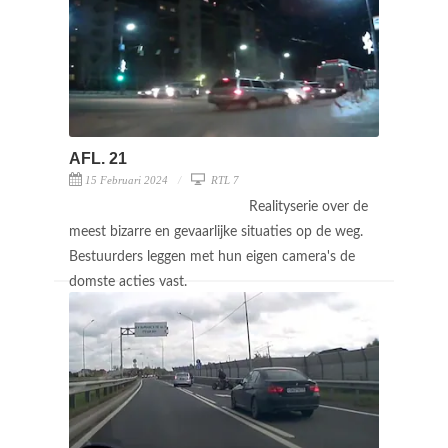
AFL. 21
15 Februari 2024
RTL 7
Realityserie over de
meest bizarre en gevaarlijke situaties op de weg.
Bestuurders leggen met hun eigen camera's de
domste acties vast.