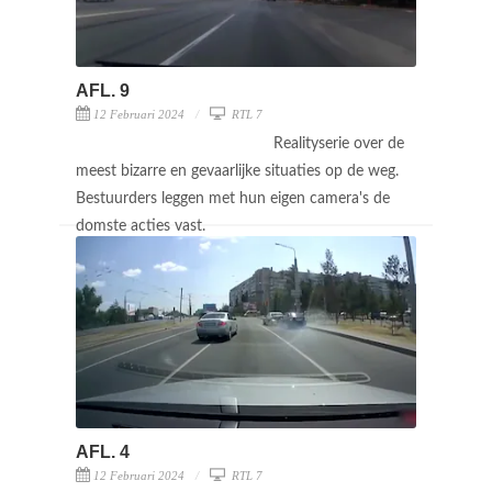
AFL. 9
12 Februari 2024
RTL 7
Realityserie over de
meest bizarre en gevaarlijke situaties op de weg.
Bestuurders leggen met hun eigen camera's de
domste acties vast.
AFL. 4
12 Februari 2024
RTL 7