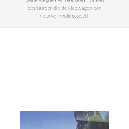
beide weghelften blokkeert, tot een
bestuurder die de kiepwagen een
nieuwe invulling geeft.