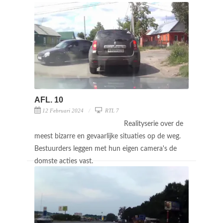
AFL. 10
12 Februari 2024
RTL 7
Realityserie over de
meest bizarre en gevaarlijke situaties op de weg.
Bestuurders leggen met hun eigen camera's de
domste acties vast.