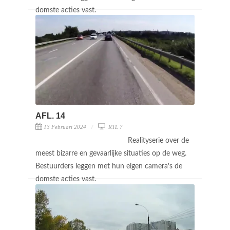
domste acties vast.
AFL. 14
13 Februari 2024
RTL 7
Realityserie over de
meest bizarre en gevaarlijke situaties op de weg.
Bestuurders leggen met hun eigen camera's de
domste acties vast.