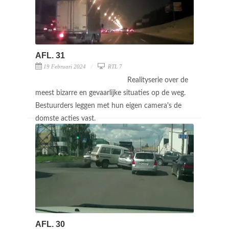
AFL. 31
19 Februari 2024
RTL 7
Realityserie over de
meest bizarre en gevaarlijke situaties op de weg.
Bestuurders leggen met hun eigen camera's de
domste acties vast.
AFL. 30