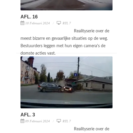
AFL. 16
10 Februari 2024
RTL 7
Realityserie over de
meest bizarre en gevaarlijke situaties op de weg.
Bestuurders leggen met hun eigen camera's de
domste acties vast.
AFL. 3
09 Februari 2024
RTL 7
Realityserie over de