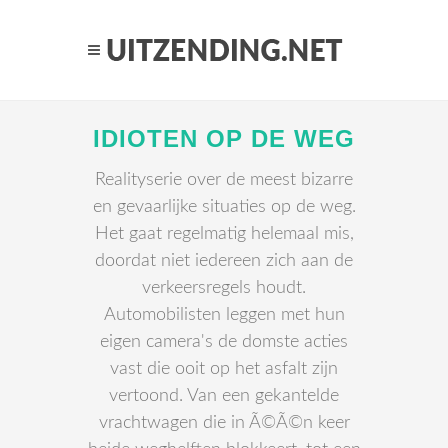
IDIOTEN OP DE WEG
Realityserie over de meest bizarre
en gevaarlijke situaties op de weg.
Het gaat regelmatig helemaal mis,
doordat niet iedereen zich aan de
verkeersregels houdt.
Automobilisten leggen met hun
eigen camera's de domste acties
vast die ooit op het asfalt zijn
vertoond. Van een gekantelde
vrachtwagen die in Ã©Ã©n keer