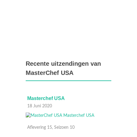
Recente uitzendingen van
MasterChef USA
Masterchef USA
Maste
18 Juni 2020
16 Juni
Aflevering 15, Seizoen 10