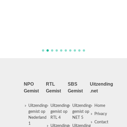
Aflever
NPO
RTL
SBS
Uitzending
Gemist
Gemist
Gemist
.net
Uitzending
Uitzending
Uitzending
Home
gemist op
gemist op
gemist op
Privacy
Nederland
RTL 4
NET 5
Contact
1
Uitzending
Uitzending