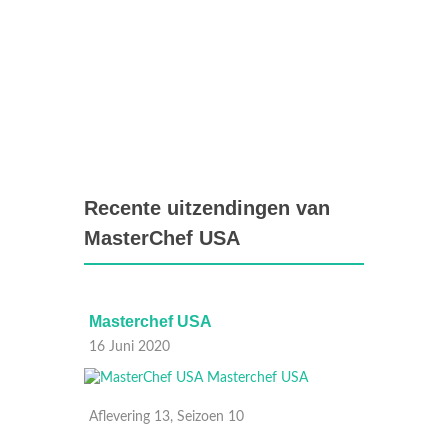
Recente uitzendingen van
MasterChef USA
Masterchef USA
Maste
16 Juni 2020
09 Juni
Aflevering 13, Seizoen 10