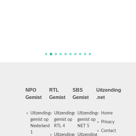
Aflever
NPO
RTL
SBS
Uitzending
Gemist
Gemist
Gemist
.net
Uitzending
Uitzending
Uitzending
Home
gemist op
gemist op
gemist op
Privacy
Nederland
RTL 4
NET 5
Contact
1
Uitzending
Uitzending