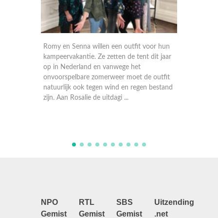
 voor hun
Beste vriendinnen Kate en Britt gaan al
t dit jaar
jaren met hun vaders naar de voetbal. Ze
Mirte
zijn groot Feyenoordfan. Dus aan
Ze zi
e outfit
ontwerpster Rosalie de taak om een outfit
kanaa
en bestand
in dit thema te maken. Dat is nog best
vlogo
lastig, want de meiden weten hee ...
Roos 
mee a
NPO
RTL
SBS
Uitzending
Gemist
Gemist
Gemist
.net