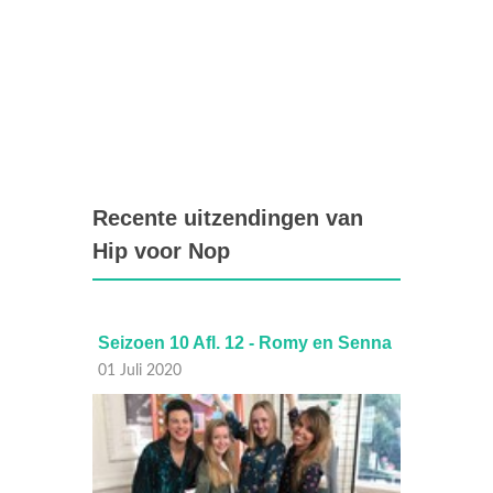
Recente uitzendingen van
Hip voor Nop
en Senna
Seizoen 10 Afl. 11 - Britt en Kate
Seiz
Lies
24 Juni 2020
17 Ju