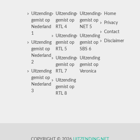
Uitzending
Uitzending
Uitzending
Home
gemist op
gemist op
gemist op
Privacy
Nederland
RTL 4
NET 5
Contact
1
Uitzending
Uitzending
Disclaimer
Uitzending
gemist op
gemist op
gemist op
RTL 5
SBS 6
Nederland
Uitzending
Uitzending
2
gemist op
gemist op
Uitzending
RTL 7
Veronica
gemist op
Uitzending
Nederland
gemist op
3
RTL 8
COPYRIGHT © 2026
UITZENDING.NET