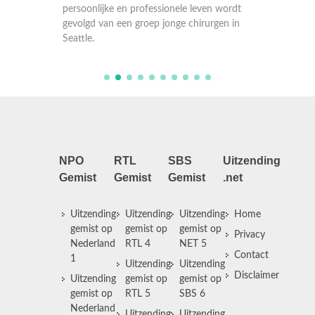
persoon
gevolgd van een groep jonge chirurgen in
gevolgd
Seattle.
Seattle.
NPO
RTL
SBS
Uitzending
Gemist
Gemist
Gemist
.net
Uitzending
Uitzending
Uitzending
Home
gemist op
gemist op
gemist op
Privacy
Nederland
RTL 4
NET 5
Contact
1
Uitzending
Uitzending
Disclaimer
Uitzending
gemist op
gemist op
gemist op
RTL 5
SBS 6
Nederland
Uitzending
Uitzending