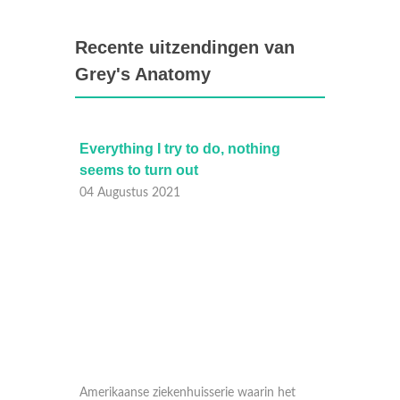
Recente uitzendingen van
Grey's Anatomy
Everything I try to do, nothing
We are
seems to turn out
togeth
04 Augustus 2021
03 Aug
 het
 wordt
Amerikaanse ziekenhuisserie waarin het
Amerika
en in
persoonlijke en professionele leven wordt