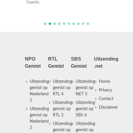
gevolgd
Seattle.
Seattle.
NPO
RTL
SBS
Uitzending
Gemist
Gemist
Gemist
.net
Uitzending
Uitzending
Uitzending
Home
gemist op
gemist op
gemist op
Privacy
Nederland
RTL 4
NET 5
Contact
1
Uitzending
Uitzending
Disclaimer
Uitzending
gemist op
gemist op
gemist op
RTL 5
SBS 6
Nederland
Uitzending
Uitzending
2
gemist op
gemist op