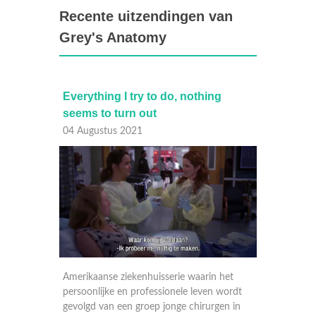
Recente uitzendingen van
Grey's Anatomy
Everything I try to do, nothing
We are
seems to turn out
togeth
04 Augustus 2021
03 Aug
 het
 wordt
Amerikaanse ziekenhuisserie waarin het
Amerika
en in
persoonlijke en professionele leven wordt
persoon
gevolgd van een groep jonge chirurgen in