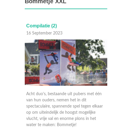
Bommetje XXL
Anne Appelo
Th
09 September 2023
02 
rs met één
Acht duo's, bestaande uit pubers met één
Acht
t
van hun ouders, nemen het in dit
van 
egen elkaar
spectaculaire, spannende spel tegen elkaar
spec
gelijke
op om uiteindelijk de hoogst mogelijke
op o
 in het
vlucht, vrije val en enorme plons in het
vluc
water te maken: Bommetje!
wat