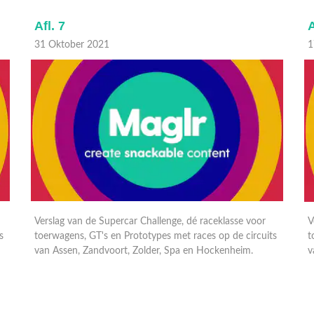
Afl. 7
A
31 Oktober 2021
1
Verslag van de Supercar Challenge, dé raceklasse voor
V
s
toerwagens, GT's en Prototypes met races op de circuits
t
van Assen, Zandvoort, Zolder, Spa en Hockenheim.
v