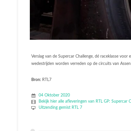
Verslag van de Supercar Challenge, dé raceklasse voor 
wedestrijden worden verreden op de circuits van Assen
Bron:
RTL7
04 Oktober 2020
Bekijk hier alle afleveringen van RTL GP: Supercar 
Uitzending gemist RTL 7