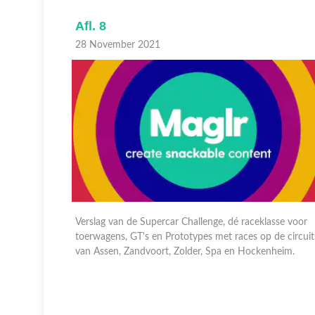
Afl. 8
28 November 2021
sse voor
Verslag van de Supercar Challenge, dé raceklasse voor
de circuits
toerwagens, GT's en Prototypes met races op de circuit
nheim.
van Assen, Zandvoort, Zolder, Spa en Hockenheim.