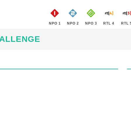
NPO 1
NPO 2
NPO 3
RTL 4
RTL 
HALLENGE