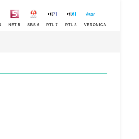
5
NET 5
SBS 6
RTL 7
RTL 8
VERONICA