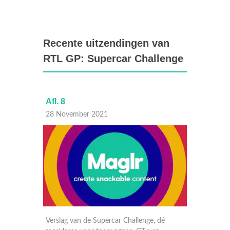
Recente uitzendingen van
RTL GP: Supercar Challenge
Afl. 8
Afl. 7
28 November 2021
31 Okt
dé
Verslag van de Supercar Challenge, dé
Verslag