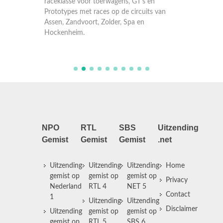
n
raceklasse voor toerwagens, GT's en
racekla
 van
Prototypes met races op de circuits van
Prototy
Assen, Zandvoort, Zolder, Spa en
Assen, 
Hockenheim.
Hocken
NPO
RTL
SBS
Uitzending
Gemist
Gemist
Gemist
.net
Uitzending
Uitzending
Uitzending
Home
gemist op
gemist op
gemist op
Privacy
Nederland
RTL 4
NET 5
Contact
1
Uitzending
Uitzending
Disclaimer
Uitzending
gemist op
gemist op
gemist op
RTL 5
SBS 6