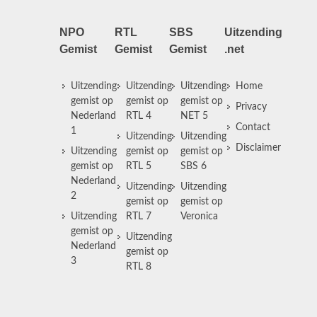
NPO
RTL
SBS
Uitzending
Gemist
Gemist
Gemist
.net
Uitzending
Uitzending
Uitzending
Home
gemist op
gemist op
gemist op
Privacy
Nederland
RTL 4
NET 5
Contact
1
Uitzending
Uitzending
Disclaimer
Uitzending
gemist op
gemist op
gemist op
RTL 5
SBS 6
Nederland
Uitzending
Uitzending
2
gemist op
gemist op
Uitzending
RTL 7
Veronica
gemist op
Uitzending
Nederland
gemist op
3
RTL 8