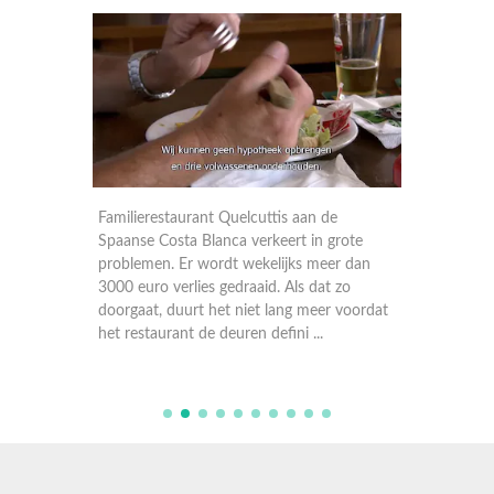
e kapel
Familierestaurant Quelcuttis aan de
Op een 
uws
Spaanse Costa Blanca verkeert in grote
Costa de
e ideeën,
problemen. Er wordt wekelijks meer dan
bergsta
 en geen
3000 euro verlies gedraaid. Als dat zo
restaur
on
doorgaat, duurt het niet lang meer voordat
weken o
het restaurant de deuren defini ...
somber u