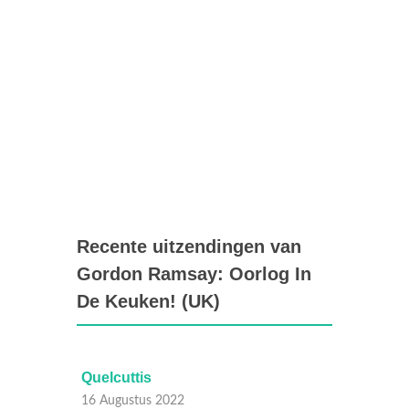
Recente uitzendingen van
Gordon Ramsay: Oorlog In
De Keuken! (UK)
Quelcuttis
La Gr
16 Augustus 2022
16 Aug