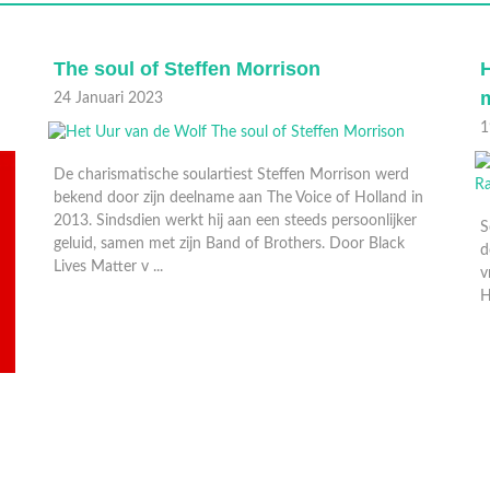
Het Uur van de Wolf: Anil Ramdas: Nooit
H
meer thuis
0
19 Januari 2023
Schrijver Anil Ramdas laat in 2012 met zijn zelfgekozen
dood Nederland in verbijstering achter. Zelfs zijn beste
vrienden hebben zijn abrupte einde niet zien aankomen.
Hoe heeft het zover kunnen komen?
H
b
s
t
v