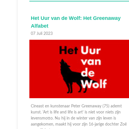
away
The soul of Steffen Morrison
24 Januari 2023
De charismatische soulartiest Steffen Morrison werd
bekend door zijn deelname aan The Voice of Holland in
2013. Sindsdien werkt hij aan een steeds persoonlijker
geluid, samen met zijn Band of Brothers. Door Black
Lives Matter v ...
 ademt
s zijn
 is
hter Zoë