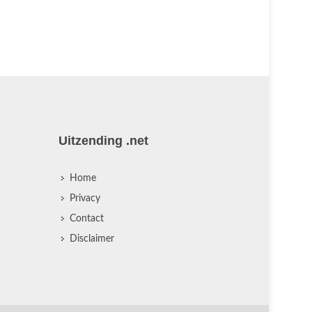
Side (1962
ze Barbarel
Uitzending .net
Home
Privacy
Contact
Disclaimer