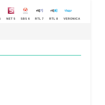
5
NET 5
SBS 6
RTL 7
RTL 8
VERONICA