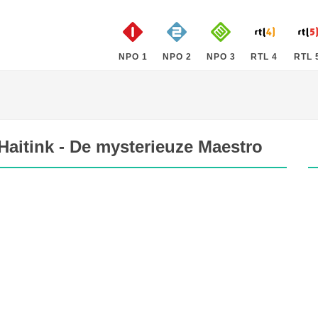
NPO 1
NPO 2
NPO 3
RTL 4
RTL 
Haitink - De mysterieuze Maestro