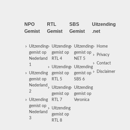
NPO
RTL
SBS
Uitzending
Gemist
Gemist
Gemist
.net
Uitzending
Uitzending
Uitzending
Home
gemist op
gemist op
gemist op
Privacy
Nederland
RTL 4
NET 5
Contact
1
Uitzending
Uitzending
Disclaimer
Uitzending
gemist op
gemist op
gemist op
RTL 5
SBS 6
Nederland
Uitzending
Uitzending
2
gemist op
gemist op
Uitzending
RTL 7
Veronica
gemist op
Uitzending
Nederland
gemist op
3
RTL 8