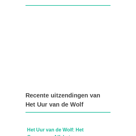
Recente uitzendingen van
Het Uur van de Wolf
The soul of Steffen Morrison
Het