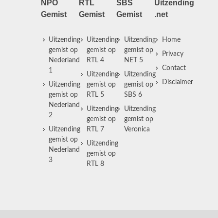
NPO
RTL
SBS
Uitzending
Gemist
Gemist
Gemist
.net
Uitzending
Uitzending
Uitzending
Home
gemist op
gemist op
gemist op
Privacy
Nederland
RTL 4
NET 5
Contact
1
Uitzending
Uitzending
Disclaimer
Uitzending
gemist op
gemist op
gemist op
RTL 5
SBS 6
Nederland
Uitzending
Uitzending
2
gemist op
gemist op
Uitzending
RTL 7
Veronica
gemist op
Uitzending
Nederland
gemist op
3
RTL 8