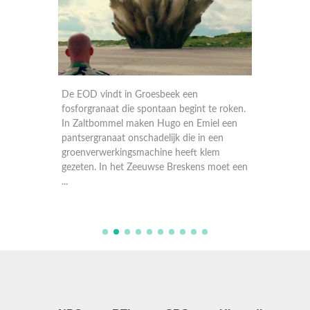
 in
De EOD vindt in Groesbeek een
De conv
fosforgranaat die spontaan begint te roken.
een mor
In Zaltbommel maken Hugo en Emiel een
jongen 
melaar
pantsergranaat onschadelijk die in een
een mun
groenverwerkingsmachine heeft klem
waar vr
ldoorlog
gezeten. In het Zeeuwse Breskens moet een
EOD maa
...