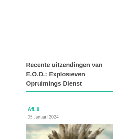
Recente uitzendingen van
E.O.D.: Explosieven
Opruimings Dienst
Afl. 8
Afl. 7
05 Januari 2024
29 Dec